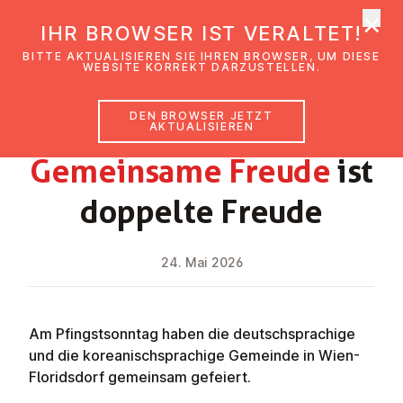
×
EmK Österreich
IHR BROWSER IST VERALTET!
Men
BITTE AKTUALISIEREN SIE IHREN BROWSER, UM DIESE
WEBSITE KORREKT DARZUSTELLEN.
DEN BROWSER JETZT
NEWS
AKTUALISIEREN
Ge­mein­sa­me Freude
ist
doppelte Freude
24. Mai 2026
Am Pfingstsonntag haben die deutschsprachige
und die koreanischsprachige Gemeinde in Wien-
Floridsdorf gemeinsam gefeiert.