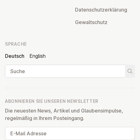
Da­ten­schutz­er­klä­rung
Ge­walt­schutz
SPRACHE
Deutsch
English
Suche
Suche
ABONNIEREN SIE UNSEREN NEWSLETTER
Die neuesten News, Artikel und Glaubensimpulse,
regelmäßig in Ihrem Posteingang.
E-Mail Adresse