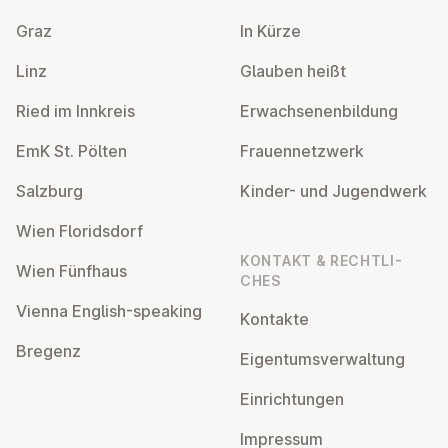
Graz
In Kürze
Linz
Glauben heißt
Ried im Innkreis
Er­wach­se­nen­bil­dung
EmK St. Pölten
Frau­en­netz­werk
Salzburg
Kinder- und Ju­gend­werk
Wien Flo­rids­dorf
KONTAKT & RECHT­LI­
Wien Fünfhaus
CHES
Vienna English-speaking
Kontakte
Bregenz
Ei­gen­tums­ver­wal­tung
Ein­rich­tun­gen
Impressum