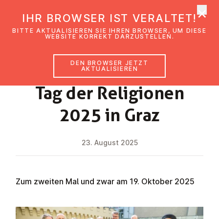
×
EmK Österreich
IHR BROWSER IST VERALTET!
Men
BITTE AKTUALISIEREN SIE IHREN BROWSER, UM DIESE
WEBSITE KORREKT DARZUSTELLEN.
DEN BROWSER JETZT
NEWS
AKTUALISIEREN
Tag der Re­li­gio­nen
2025 in Graz
23. August 2025
Zum zweiten Mal und zwar am 19. Oktober 2025