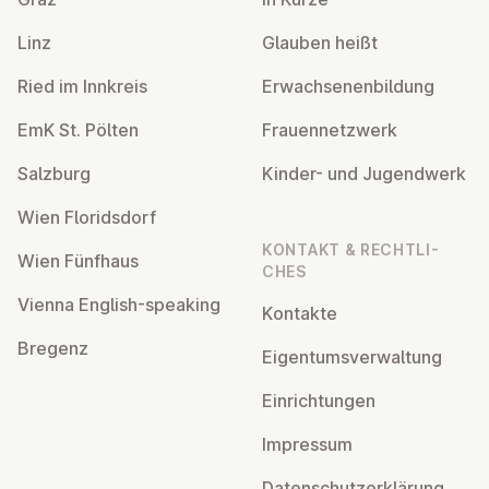
Linz
Glauben heißt
Ried im Innkreis
Er­wach­se­nen­bil­dung
EmK St. Pölten
Frau­en­netz­werk
Salzburg
Kinder- und Ju­gend­werk
Wien Flo­rids­dorf
KONTAKT & RECHT­LI­
Wien Fünfhaus
CHES
Vienna English-speaking
Kontakte
Bregenz
Ei­gen­tums­ver­wal­tung
Ein­rich­tun­gen
Impressum
Da­ten­schutz­er­klä­rung