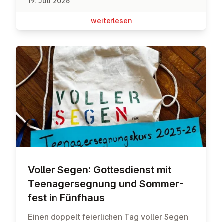
19. Juli 2026
wei­ter­le­sen
Voller Segen: Got­tes­dienst mit
Teen­ager­seg­nung und Som­mer­
fest in Fünfhaus
Einen doppelt feierlichen Tag voller Segen