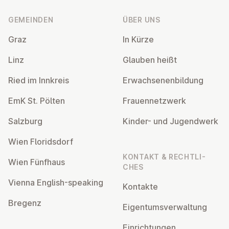
GEMEINDEN
ÜBER UNS
Graz
In Kürze
Linz
Glauben heißt
Ried im Innkreis
Er­wach­se­nen­bil­dung
EmK St. Pölten
Frau­en­netz­werk
Salzburg
Kinder- und Ju­gend­werk
Wien Flo­rids­dorf
KONTAKT & RECHT­LI­
Wien Fünfhaus
CHES
Vienna English-speaking
Kontakte
Bregenz
Ei­gen­tums­ver­wal­tung
Ein­rich­tun­gen