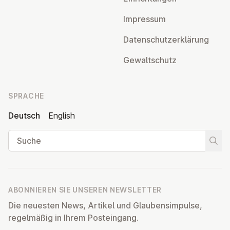
Impressum
Da­ten­schutz­er­klä­rung
Ge­walt­schutz
SPRACHE
Deutsch
English
Suche
Suche
ABONNIEREN SIE UNSEREN NEWSLETTER
Die neuesten News, Artikel und Glaubensimpulse,
regelmäßig in Ihrem Posteingang.