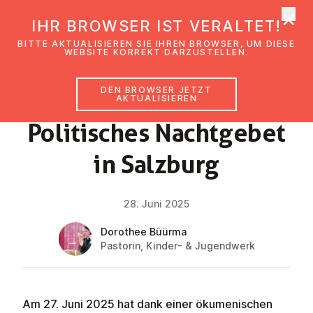
×
EmK Österreich
IHR BROWSER IST VERALTET!
Men
BITTE AKTUALISIEREN SIE IHREN BROWSER, UM DIESE
WEBSITE KORREKT DARZUSTELLEN.
DEN BROWSER JETZT
NEWS
AKTUALISIEREN
Po­li­ti­sches Nacht­ge­bet
in Salzburg
28. Juni 2025
Dorothee Büürma
Pastorin, Kinder- & Jugendwerk
Am 27. Juni 2025 hat dank einer ökumenischen