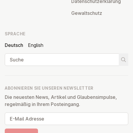
Da­ten­schutz­er­klä­rung
Ge­walt­schutz
SPRACHE
Deutsch
English
Suche
Suche
ABONNIEREN SIE UNSEREN NEWSLETTER
Die neuesten News, Artikel und Glaubensimpulse,
regelmäßig in Ihrem Posteingang.
E-Mail Adresse