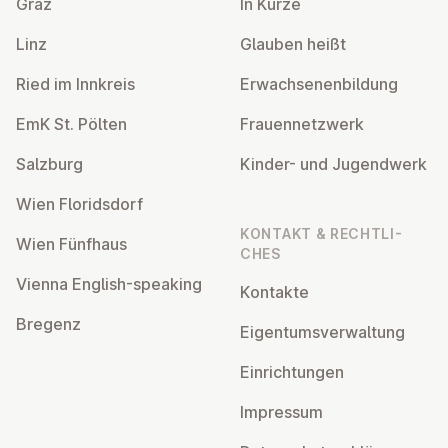
Graz
In Kürze
Linz
Glauben heißt
Ried im Innkreis
Er­wach­se­nen­bil­dung
EmK St. Pölten
Frau­en­netz­werk
Salzburg
Kinder- und Ju­gend­werk
Wien Flo­rids­dorf
KONTAKT & RECHT­LI­
Wien Fünfhaus
CHES
Vienna English-speaking
Kontakte
Bregenz
Ei­gen­tums­ver­wal­tung
Ein­rich­tun­gen
Impressum