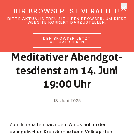
×
EmK Österreich
IHR BROWSER IST VERALTET!
Men
BITTE AKTUALISIEREN SIE IHREN BROWSER, UM DIESE
WEBSITE KORREKT DARZUSTELLEN.
DEN BROWSER JETZT
NEWS
AKTUALISIEREN
Me­di­ta­ti­ver Abend­got­
tes­dienst am 14. Juni
19:00 Uhr
13. Juni 2025
Zum Innehalten nach dem Amoklauf, in der
evangelischen Kreuzkirche beim Volksgarten