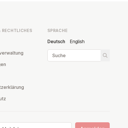
 RECHT­LI­CHES
SPRACHE
Deutsch
English
Suche
ver­wal­tung
Suche star
­gen
z­er­klä­rung
utz
ail Adresse