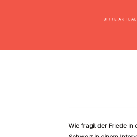
EmK Österreich
Über uns
Gemein
BITTE AKTUAL
Wie fragil der Friede i
Schweiz in einem Interv