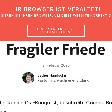
IHR BROWSER IST VERALTET!
den
Glaubensimpulse
News
Veranstal
ISIEREN SIE IHREN BROWSER, UM DIESE WEBSITE KORREKT 
DEN BROWSER JETZT
AKTUALISIEREN
NEWS
Fragiler Friede
8. Februar 2025
Esther Handschin
Pastorin, Erwachsenenbildung
n der Region Ost-Kongo ist, beschreibt Corinna B
iew.