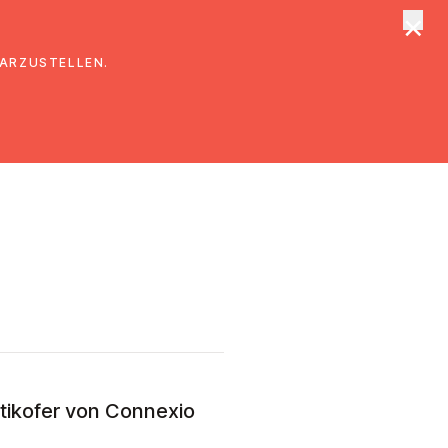
×
tungen
Suche
DARZUSTELLEN.
ütikofer von Connexio