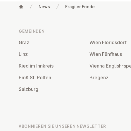
News
Fragiler Friede
Fußzeile
GEMEINDEN
Graz
Wien Flo­rids­dorf
Linz
Wien Fünfhaus
Ried im Innkreis
Vienna English-sp
EmK St. Pölten
Bregenz
Salzburg
ABONNIEREN SIE UNSEREN NEWSLETTER