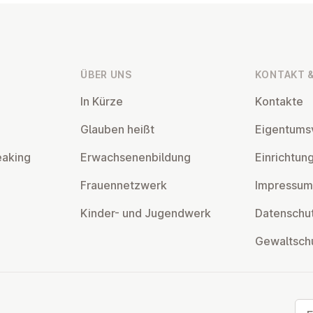
ÜBER UNS
KONTAKT &
In Kürze
Kontakte
Glauben heißt
Ei­gen­tums­
eaking
Er­wach­se­nen­bil­dung
Ein­rich­tun
Frau­en­netz­werk
Impressum
Kinder- und Ju­gend­werk
Da­ten­schut
Ge­walt­sch
E-M