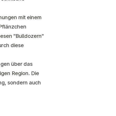
ühungen mit einem
 Pflänzchen
iesen "Bulldozern"
urch diese
ägen über das
igen Region. Die
ung, sondern auch