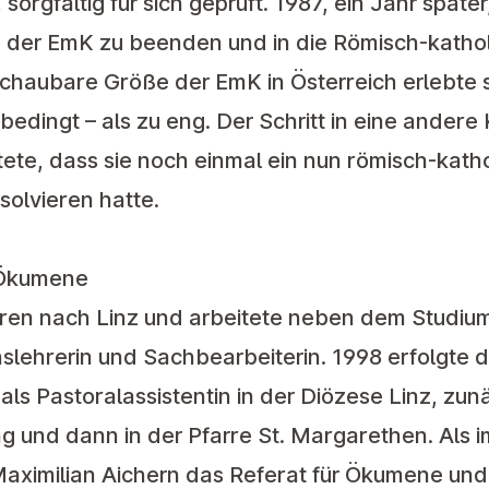
orgfältig für sich geprüft. 1987, ein Jahr später
in der EmK zu beenden und in die Römisch-katho
schaubare Größe der EmK in Österreich erlebte 
 bedingt – als zu eng. Der Schritt in eine andere
ete, dass sie noch einmal ein nun römisch-kath
olvieren hatte.
 Ökumene
hren nach Linz und arbeitete neben dem Studium
onslehrerin und Sachbearbeiterin. 1998 erfolgte 
ls Pastoralassistentin in der Diözese Linz, zunä
ung und dann in der Pfarre St. Margarethen. Als 
aximilian Aichern das Referat für Ökumene und