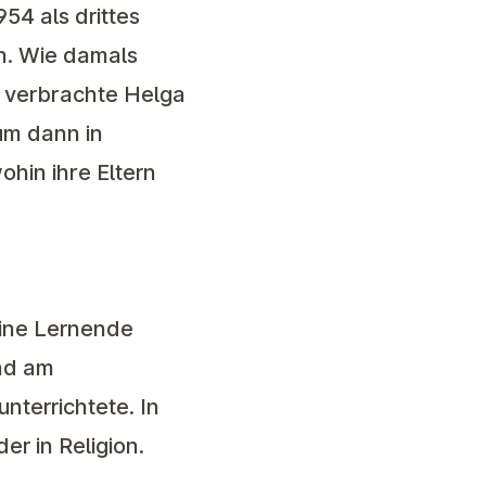
54 als drittes
n. Wie damals
o verbrachte Helga
 um dann in
hin ihre Eltern
eine Lernende
und am
nterrichtete. In
r in Religion.