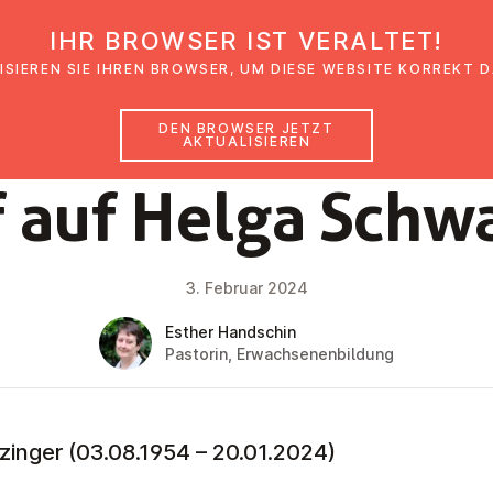
IHR BROWSER IST VERALTET!
den
Glaubensimpulse
News
Veranstal
ISIEREN SIE IHREN BROWSER, UM DIESE WEBSITE KORREKT 
DEN BROWSER JETZT
AKTUALISIEREN
NEWS
 auf Helga Schwar
3. Februar 2024
Esther Handschin
Pastorin, Erwachsenenbildung
nger (03.08.1954 – 20.01.2024)