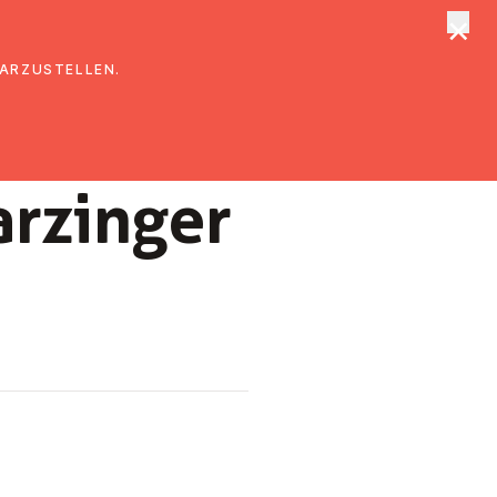
×
tungen
Suche
DARZUSTELLEN.
­zin­ger