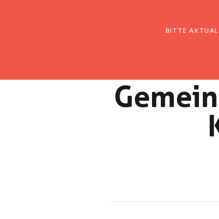
EmK Österreich
Über uns
Gemein
BITTE AKTUAL
Ge­mein­