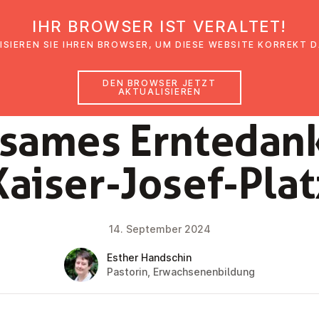
IHR BROWSER IST VERALTET!
den
Glaubensimpulse
News
Veranstal
ISIEREN SIE IHREN BROWSER, UM DIESE WEBSITE KORREKT 
DEN BROWSER JETZT
AKTUALISIEREN
NEWS
sa­mes Ern­te­dan
Kaiser-Josef-Plat
14. September 2024
Esther Handschin
Pastorin, Erwachsenenbildung