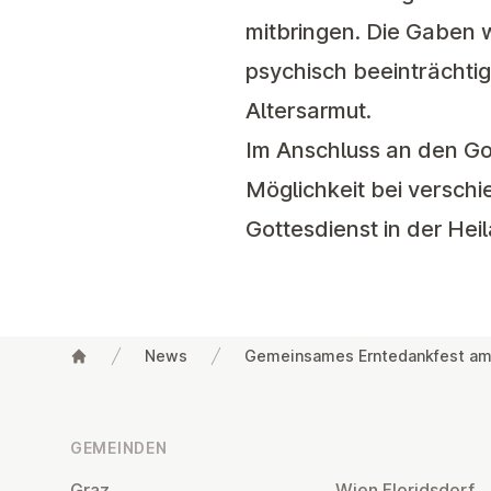
mitbringen. Die Gaben 
psychisch beeinträchti
Altersarmut.
Im Anschluss an den Got
Möglichkeit bei verschi
Gottesdienst in der Heil
News
Gemeinsames Erntedankfest am 
Fußzeile
GEMEINDEN
Graz
Wien Flo­rids­dorf