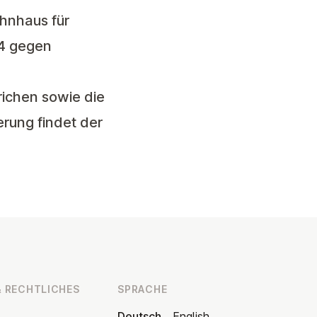
hnhaus für
r4 gegen
richen sowie die
erung findet der
 RECHT­LI­CHES
SPRACHE
Deutsch
English