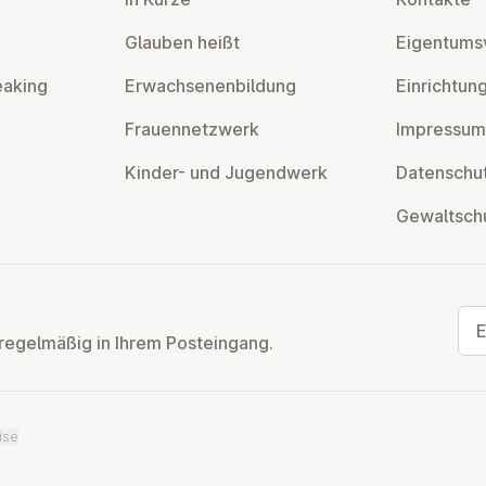
Glauben heißt
Ei­gen­tums­
eaking
Er­wach­se­nen­bil­dung
Ein­rich­tun
Frau­en­netz­werk
Impressum
Kinder- und Ju­gend­werk
Da­ten­schut
Ge­walt­sch
E-M
regelmäßig in Ihrem Posteingang.
ise