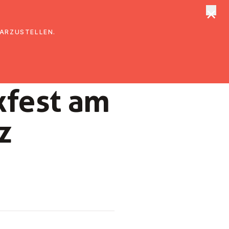
×
tungen
Suche
DARZUSTELLEN.
k­fest am
z