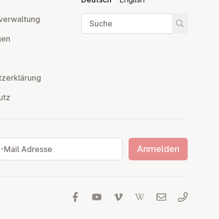
Suche
ver­wal­tung
Suche star
­gen
z­er­klä­rung
utz
ail Adresse
Anmelden