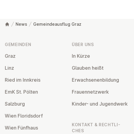
News
Gemeindeausflug Graz
Fußzeile
GEMEINDEN
ÜBER UNS
Graz
In Kürze
Linz
Glauben heißt
Ried im Innkreis
Er­wach­se­nen­bil­dung
EmK St. Pölten
Frau­en­netz­werk
Salzburg
Kinder- und Ju­gend­werk
Wien Flo­rids­dorf
KONTAKT & RECHT­LI­
Wien Fünfhaus
CHES