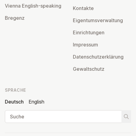
Vienna English-speaking
Kontakte
Bregenz
Ei­gen­tums­ver­wal­tung
Ein­rich­tun­gen
Impressum
Da­ten­schutz­er­klä­rung
Ge­walt­schutz
SPRACHE
Deutsch
English
Suche
Suche