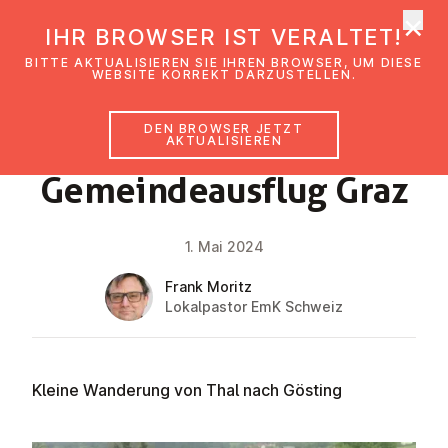
×
EmK Österreich
IHR BROWSER IST VERALTET!
Men
BITTE AKTUALISIEREN SIE IHREN BROWSER, UM DIESE
WEBSITE KORREKT DARZUSTELLEN.
DEN BROWSER JETZT
NEWS
AKTUALISIEREN
Ge­mein­de­aus­flug Graz
1. Mai 2024
Frank Moritz
Lokalpastor EmK Schweiz
Kleine Wanderung von Thal nach Gösting