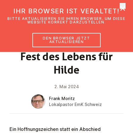
×
EmK Österreich
IHR BROWSER IST VERALTET!
Men
BITTE AKTUALISIEREN SIE IHREN BROWSER, UM DIESE
WEBSITE KORREKT DARZUSTELLEN.
DEN BROWSER JETZT
NEWS
AKTUALISIEREN
Fest des Lebens für
Hilde
2. Mai 2024
Frank Moritz
Lokalpastor EmK Schweiz
Ein Hoffnungszeichen statt ein Abschied