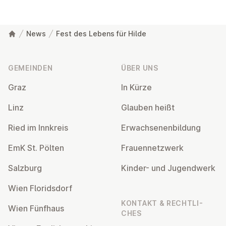
News
Fest des Lebens für Hilde
Fußzeile
GEMEINDEN
ÜBER UNS
Graz
In Kürze
Linz
Glauben heißt
Ried im Innkreis
Er­wach­se­nen­bil­dung
EmK St. Pölten
Frau­en­netz­werk
Salzburg
Kinder- und Ju­gend­werk
Wien Flo­rids­dorf
KONTAKT & RECHT­LI­
Wien Fünfhaus
CHES