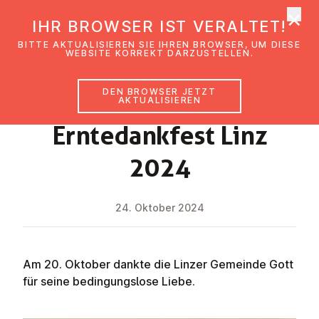
×
EmK Österreich
IHR BROWSER IST VERALTET!
Men
BITTE AKTUALISIEREN SIE IHREN BROWSER, UM DIESE
WEBSITE KORREKT DARZUSTELLEN.
DEN BROWSER JETZT
NEWS
AKTUALISIEREN
Ern­te­dank­fest Linz
2024
24. Oktober 2024
Am 20. Oktober dankte die Linzer Gemeinde Gott
für seine bedingungslose Liebe.