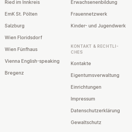
Ried im Innkreis
Er­wach­se­nen­bil­dung
EmK St. Pölten
Frau­en­netz­werk
Salzburg
Kinder- und Ju­gend­werk
Wien Flo­rids­dorf
KONTAKT & RECHT­LI­
Wien Fünfhaus
CHES
Vienna English-speaking
Kontakte
Bregenz
Ei­gen­tums­ver­wal­tung
Ein­rich­tun­gen
Impressum
Da­ten­schutz­er­klä­rung
Ge­walt­schutz