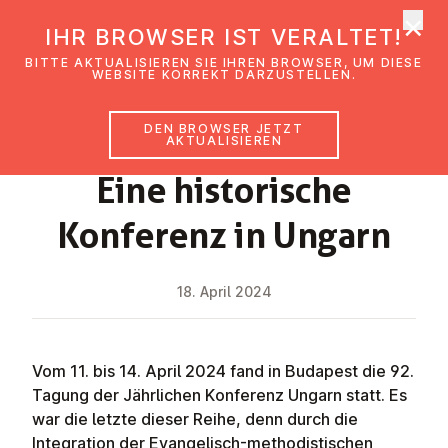
×
EmK Österreich
IHR BROWSER IST VERALTET!
Men
BITTE AKTUALISIEREN SIE IHREN BROWSER, UM DIESE
WEBSITE KORREKT DARZUSTELLEN.
DEN BROWSER JETZT
NEWS
AKTUALISIEREN
Eine his­to­ri­sche
Konferenz in Ungarn
18. April 2024
Vom 11. bis 14. April 2024 fand in Budapest die 92.
Tagung der Jährlichen Konferenz Ungarn statt. Es
war die letzte dieser Reihe, denn durch die
Integration der Evangelisch-methodistischen