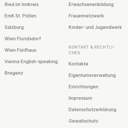
Ried im Innkreis
Er­wach­se­nen­bil­dung
EmK St. Pölten
Frau­en­netz­werk
Salzburg
Kinder- und Ju­gend­werk
Wien Flo­rids­dorf
KONTAKT & RECHT­LI­
Wien Fünfhaus
CHES
Vienna English-speaking
Kontakte
Bregenz
Ei­gen­tums­ver­wal­tung
Ein­rich­tun­gen
Impressum
Da­ten­schutz­er­klä­rung
Ge­walt­schutz