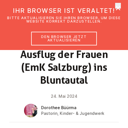
×
EmK Österreich
IHR BROWSER IST VERALTET!
Men
BITTE AKTUALISIEREN SIE IHREN BROWSER, UM DIESE
WEBSITE KORREKT DARZUSTELLEN.
DEN BROWSER JETZT
NEWS
AKTUALISIEREN
Ausflug der Frauen
(EmK Salzburg) ins
Blun­tau­tal
24. Mai 2024
Dorothee Büürma
Pastorin, Kinder- & Jugendwerk