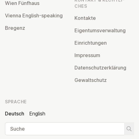
Wien Fünfhaus
CHES
Vienna English-speaking
Kontakte
Bregenz
Ei­gen­tums­ver­wal­tung
Ein­rich­tun­gen
Impressum
Da­ten­schutz­er­klä­rung
Ge­walt­schutz
SPRACHE
Deutsch
English
Suche
Suche