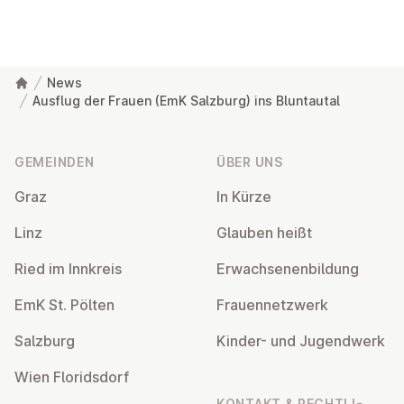
News
Ausflug der Frauen (EmK Salzburg) ins Bluntautal
Fußzeile
GEMEINDEN
ÜBER UNS
Graz
In Kürze
Linz
Glauben heißt
Ried im Innkreis
Er­wach­se­nen­bil­dung
EmK St. Pölten
Frau­en­netz­werk
Salzburg
Kinder- und Ju­gend­werk
Wien Flo­rids­dorf
KONTAKT & RECHT­LI­