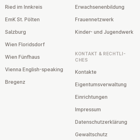
Ried im Innkreis
Er­wach­se­nen­bil­dung
EmK St. Pölten
Frau­en­netz­werk
Salzburg
Kinder- und Ju­gend­werk
Wien Flo­rids­dorf
KONTAKT & RECHT­LI­
Wien Fünfhaus
CHES
Vienna English-speaking
Kontakte
Bregenz
Ei­gen­tums­ver­wal­tung
Ein­rich­tun­gen
Impressum
Da­ten­schutz­er­klä­rung
Ge­walt­schutz