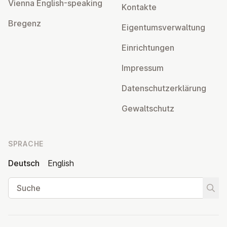
Vienna English-speaking
Kontakte
Bregenz
Ei­gen­tums­ver­wal­tung
Ein­rich­tun­gen
Impressum
Da­ten­schutz­er­klä­rung
Ge­walt­schutz
SPRACHE
Deutsch
English
Suche
Suche