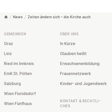
News
Zeiten ändern sich – die Kirche auch
Fußzeile
GEMEINDEN
ÜBER UNS
Graz
In Kürze
Linz
Glauben heißt
Ried im Innkreis
Er­wach­se­nen­bil­dung
EmK St. Pölten
Frau­en­netz­werk
Salzburg
Kinder- und Ju­gend­werk
Wien Flo­rids­dorf
KONTAKT & RECHT­LI­
Wien Fünfhaus
CHES