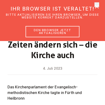
×
EmK Österreich
IHR BROWSER IST VERALTET!
Men
BITTE AKTUALISIEREN SIE IHREN BROWSER, UM DIESE
WEBSITE KORREKT DARZUSTELLEN.
DEN BROWSER JETZT
NEWS
AKTUALISIEREN
Zeiten ändern sich – die
Kirche auch
4. Juli 2023
Das Kirchenparlament der Evangelisch-
methodistischen Kirche tagte in Fürth und
Heilbronn