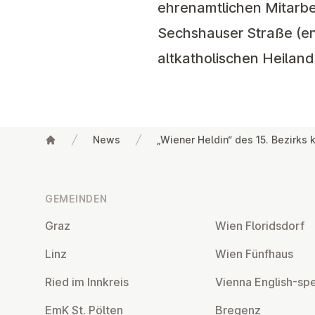
ehrenamtlichen Mitarbe
Sechshauser Straße (en
altkatholischen Heilan
News
„Wiener Heldin“ des 15. Bezirk
Fußzeile
GEMEINDEN
Graz
Wien Flo­rids­dorf
Linz
Wien Fünfhaus
Ried im Innkreis
Vienna English-sp
EmK St. Pölten
Bregenz