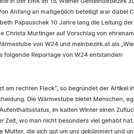
te in der EmK im 15. Wiener Gemeindebezirk z
n Anfang an maßgeblich beteiligt war dabei Ch
abeth Papauschek 10 Jahre lang die Leitung d
e Christa Murtinger auf Vorschlag von ehrenam
Wärmestube von W24 und meinbezirk.at als „Wie
die folgende Reportage von W24 entstanden:
zt am rechten Fleck“, so begründet der
Artikel i
cheidung. Die Wärmestube bietet Menschen, eg
Aufenthaltsstatus, im kalten Winter einen Zufluch
r Zeit, wo man nicht besonders viel gehabt hat.
lle Mutter, die sich gut um uns gekümmert und un