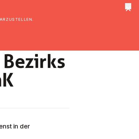
×
tungen
Suche
DARZUSTELLEN.
 Bezirks
mK
nst in der