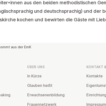
iter*innen aus den beiden methodistischen Gem
glischsprachig und deutschsprachig) und der 
dskirche kochen und bewirten die Gäste mit Lie
s kommt aus der EmK
ÜBER UNS
KONTAKT &
In Kürze
Kontakte
Glauben heißt
Ei­gen­tums­
eaking
Er­wach­se­nen­bil­dung
Ein­rich­tun
Frau­en­netz­werk
Impressum