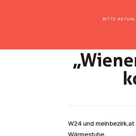
EmK Österreich
Über uns
Gemein
BITTE AKTUAL
„Wiener
k
W24 und meinbezirk.at e
Wärmestube.