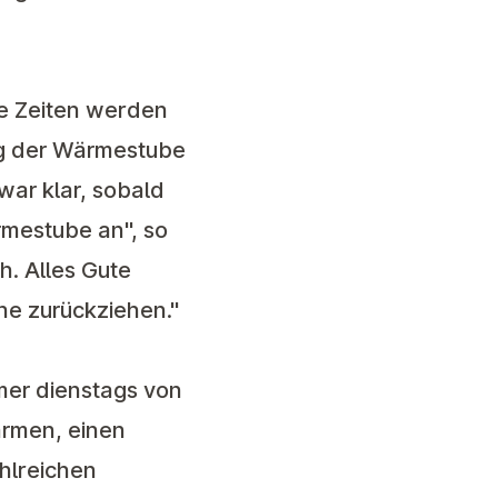
ie Zeiten werden
ung der Wärmestube
ar klar, sobald
rmestube an", so
ch. Alles Gute
uhe zurückziehen."
mer dienstags von
ärmen, einen
ahlreichen