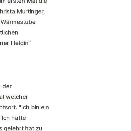
um ersten Mal die
rista Murtinger,
er Wärmestube
tlichen
ner Heldin“
n der
al welcher
tsort. "Ich bin ein
 Ich hatte
s gelehrt hat zu