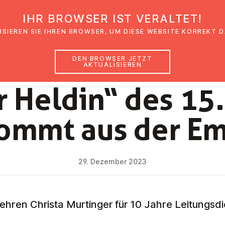
IHR BROWSER IST VERALTET!
den
Glaubensimpulse
News
Veranstal
ISIEREN SIE IHREN BROWSER, UM DIESE WEBSITE KORREKT 
DEN BROWSER JETZT
AKTUALISIEREN
NEWS
 Heldin“ des 15.
ommt aus der E
29. Dezember 2023
hren Christa Murtinger für 10 Jahre Leitungsdie