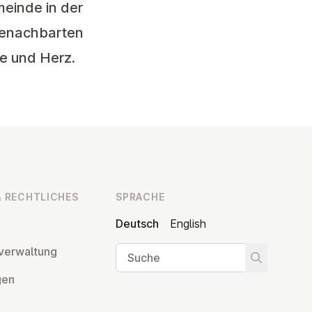
einde in der
benachbarten
be und Herz.
 RECHT­LI­CHES
SPRACHE
Deutsch
English
Suche
ver­wal­tung
Suche star
­gen