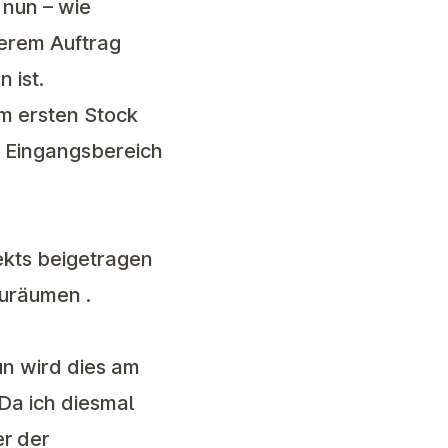
 nun – wie
serem Auftrag
n ist.
m ersten Stock
m Eingangsbereich
jekts beigetragen
zuräumen .
n wird dies am
 Da ich diesmal
er der