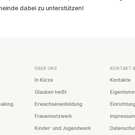
einde dabei zu unterstützen!
ÜBER UNS
KONTAKT &
In Kürze
Kontakte
Glauben heißt
Ei­gen­tums­
eaking
Er­wach­se­nen­bil­dung
Ein­rich­tun
Frau­en­netz­werk
Impressum
Kinder- und Ju­gend­werk
Da­ten­schut