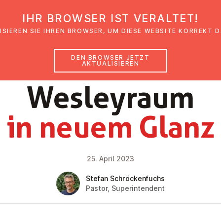
IHR BROWSER IST VERALTET!
den
Glaubensimpulse
News
Veranstal
ISIEREN SIE IHREN BROWSER, UM DIESE WEBSITE KORREKT 
DEN BROWSER JETZT
AKTUALISIEREN
NEWS
Wes­ley­raum
in neuem Glanz
25. April 2023
Stefan Schröckenfuchs
Pastor, Superintendent