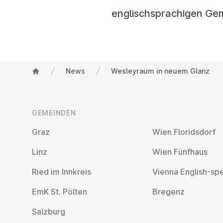
englischsprachigen Gem
News
Wesleyraum in neuem Glanz
Fußzeile
GEMEINDEN
Graz
Wien Flo­rids­dorf
Linz
Wien Fünfhaus
Ried im Innkreis
Vienna English-sp
EmK St. Pölten
Bregenz
Salzburg