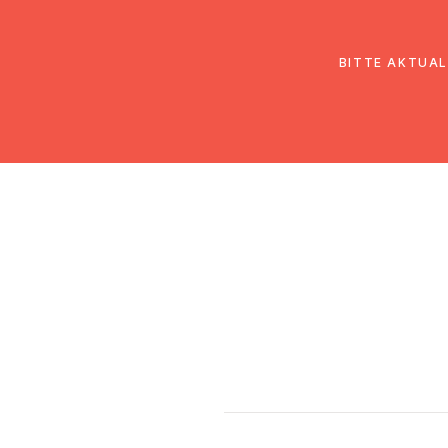
EmK Österreich
Über uns
Gemein
BITTE AKTUAL