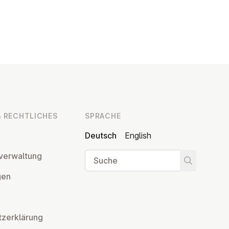
 RECHT­LI­CHES
SPRACHE
Deutsch
English
Suche
ver­wal­tung
Suche star
­gen
z­er­klä­rung