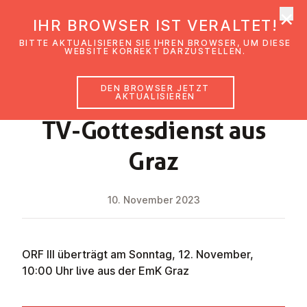
×
EmK Österreich
IHR BROWSER IST VERALTET!
Me
BITTE AKTUALISIEREN SIE IHREN BROWSER, UM DIESE
WEBSITE KORREKT DARZUSTELLEN.
DEN BROWSER JETZT
NEWS
AKTUALISIEREN
TV-Got­tes­dienst aus
Graz
10. November 2023
ORF III überträgt am Sonntag, 12. November,
10:00 Uhr live aus der EmK Graz