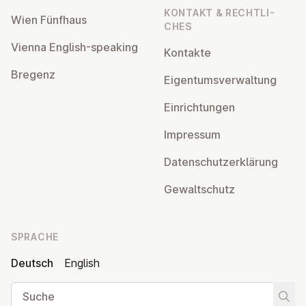
KONTAKT & RECHT­LI­
Wien Fünfhaus
CHES
Vienna English-speaking
Kontakte
Bregenz
Ei­gen­tums­ver­wal­tung
Ein­rich­tun­gen
Impressum
Da­ten­schutz­er­klä­rung
Ge­walt­schutz
SPRACHE
Deutsch
English
Suche
Suche