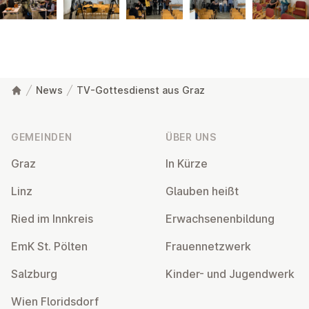
News
TV-Gottesdienst aus Graz
Fußzeile
GEMEINDEN
ÜBER UNS
Graz
In Kürze
Linz
Glauben heißt
Ried im Innkreis
Er­wach­se­nen­bil­dung
EmK St. Pölten
Frau­en­netz­werk
Salzburg
Kinder- und Ju­gend­werk
Wien Flo­rids­dorf