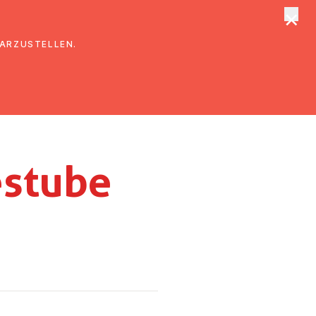
×
tungen
Suche
DARZUSTELLEN.
stu­be