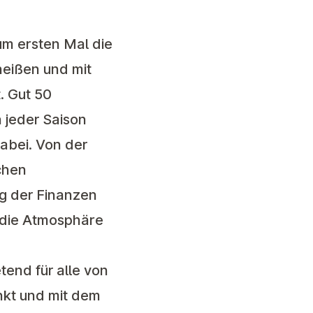
um ersten Mal die
eißen und mit
. Gut 50
n jeder Saison
dabei. Von der
chen
ng der Finanzen
d die Atmosphäre
tend für alle von
nkt und mit dem