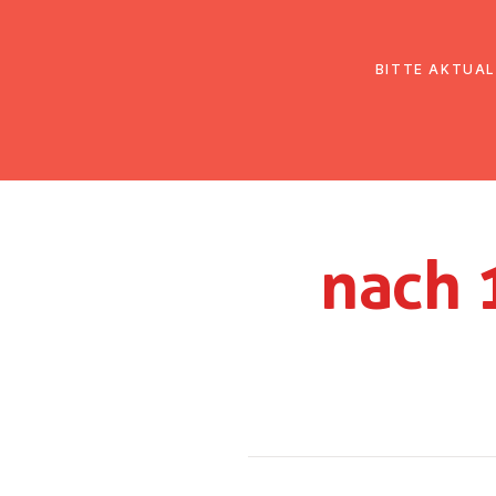
EmK Österreich
Über uns
Gemein
BITTE AKTUAL
nach 