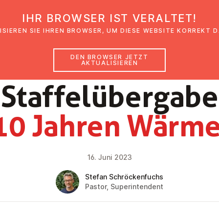
IHR BROWSER IST VERALTET!
den
Glaubensimpulse
News
Veranstal
ISIEREN SIE IHREN BROWSER, UM DIESE WEBSITE KORREKT 
DEN BROWSER JETZT
AKTUALISIEREN
NEWS
Staf­fel­über­ga­be
10 Jahren Wär­me­
16. Juni 2023
Stefan Schröckenfuchs
Pastor, Superintendent