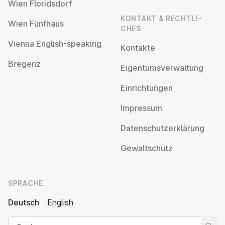
Wien Flo­rids­dorf
KONTAKT & RECHT­LI­
Wien Fünfhaus
CHES
Vienna English-speaking
Kontakte
Bregenz
Ei­gen­tums­ver­wal­tung
Ein­rich­tun­gen
Impressum
Da­ten­schutz­er­klä­rung
Ge­walt­schutz
SPRACHE
Deutsch
English
Suche