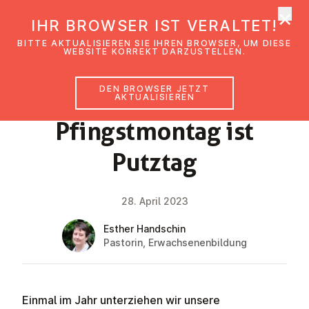
×
EmK Österreich
IHR BROWSER IST VERALTET!
Men
BITTE AKTUALISIEREN SIE IHREN BROWSER, UM DIESE
WEBSITE KORREKT DARZUSTELLEN.
DEN BROWSER JETZT
NEWS
AKTUALISIEREN
Pfingst­mon­tag ist
Putztag
28. April 2023
Esther Handschin
Pastorin, Erwachsenenbildung
Einmal im Jahr unterziehen wir unsere