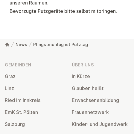
unseren Räumen.
Bevorzugte Putzgeräte bitte selbst mitbringen.
News
Pfingstmontag ist Putztag
Fußzeile
GEMEINDEN
ÜBER UNS
Graz
In Kürze
Linz
Glauben heißt
Ried im Innkreis
Er­wach­se­nen­bil­dung
EmK St. Pölten
Frau­en­netz­werk
Salzburg
Kinder- und Ju­gend­werk