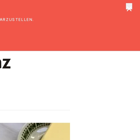
×
tungen
Suche
DARZUSTELLEN.
az