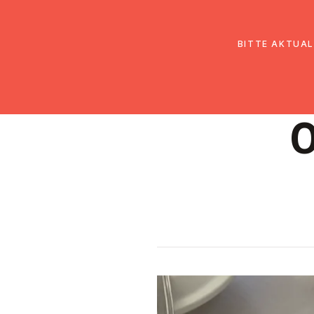
EmK Österreich
Über uns
Gemein
BITTE AKTUAL
O