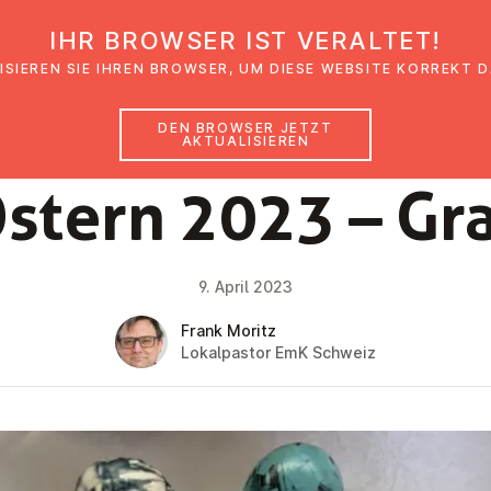
IHR BROWSER IST VERALTET!
den
Glaubensimpulse
News
Veranstal
ISIEREN SIE IHREN BROWSER, UM DIESE WEBSITE KORREKT 
DEN BROWSER JETZT
AKTUALISIEREN
NEWS
stern 2023 – Gr
9. April 2023
Frank Moritz
Lokalpastor EmK Schweiz