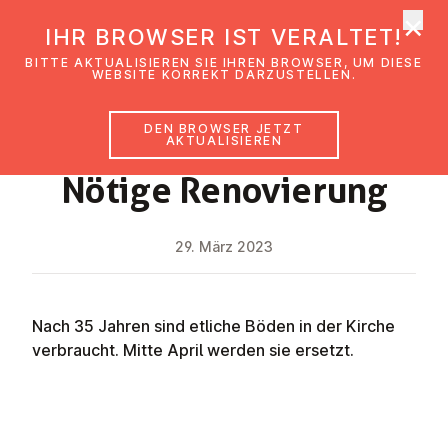
×
EmK Österreich
IHR BROWSER IST VERALTET!
Men
BITTE AKTUALISIEREN SIE IHREN BROWSER, UM DIESE
WEBSITE KORREKT DARZUSTELLEN.
DEN BROWSER JETZT
NEWS
AKTUALISIEREN
Nötige Re­no­vie­rung
29. März 2023
Nach 35 Jahren sind etliche Böden in der Kirche
verbraucht. Mitte April werden sie ersetzt.