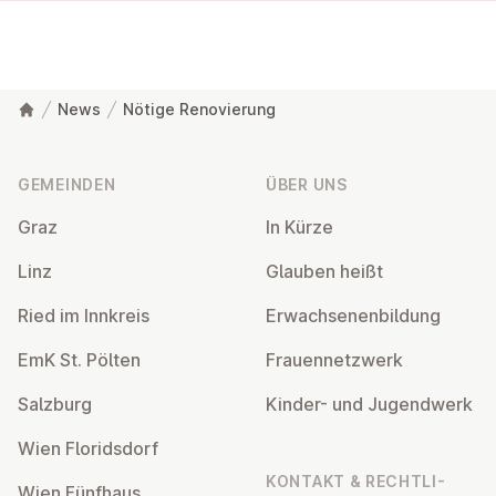
News
Nötige Renovierung
Fußzeile
GEMEINDEN
ÜBER UNS
Graz
In Kürze
Linz
Glauben heißt
Ried im Innkreis
Er­wach­se­nen­bil­dung
EmK St. Pölten
Frau­en­netz­werk
Salzburg
Kinder- und Ju­gend­werk
Wien Flo­rids­dorf
KONTAKT & RECHT­LI­
Wien Fünfhaus