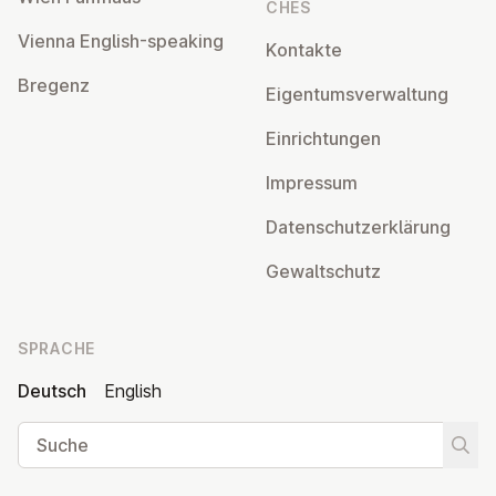
CHES
Vienna English-speaking
Kontakte
Bregenz
Ei­gen­tums­ver­wal­tung
Ein­rich­tun­gen
Impressum
Da­ten­schutz­er­klä­rung
Ge­walt­schutz
SPRACHE
Deutsch
English
Suche
Suche