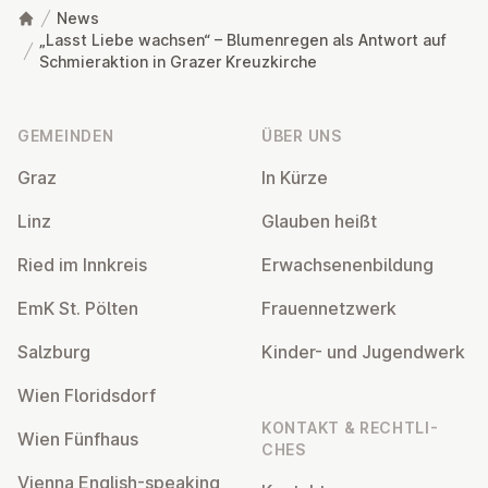
News
„Lasst Liebe wachsen“ – Blumenregen als Antwort auf
Schmieraktion in Grazer Kreuzkirche
Fußzeile
GEMEINDEN
ÜBER UNS
Graz
In Kürze
Linz
Glauben heißt
Ried im Innkreis
Er­wach­se­nen­bil­dung
EmK St. Pölten
Frau­en­netz­werk
Salzburg
Kinder- und Ju­gend­werk
Wien Flo­rids­dorf
KONTAKT & RECHT­LI­
Wien Fünfhaus
CHES
Vienna English-speaking