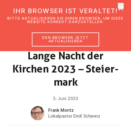
×
EmK Österreich
IHR BROWSER IST VERALTET!
Men
BITTE AKTUALISIEREN SIE IHREN BROWSER, UM DIESE
WEBSITE KORREKT DARZUSTELLEN.
DEN BROWSER JETZT
NEWS
AKTUALISIEREN
Lange Nacht der
Kirchen 2023 – Stei­er­
mark
3. Juni 2023
Frank Moritz
Lokalpastor EmK Schweiz