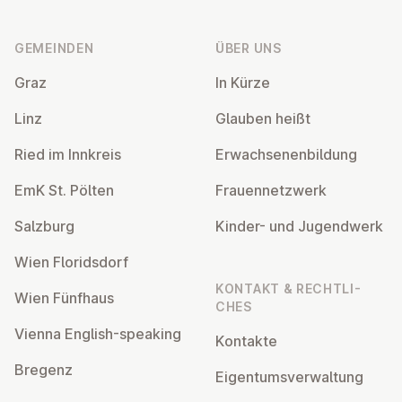
Fußzeile
GEMEINDEN
ÜBER UNS
Graz
In Kürze
Linz
Glauben heißt
Ried im Innkreis
Er­wach­se­nen­bil­dung
EmK St. Pölten
Frau­en­netz­werk
Salzburg
Kinder- und Ju­gend­werk
Wien Flo­rids­dorf
KONTAKT & RECHT­LI­
Wien Fünfhaus
CHES
Vienna English-speaking
Kontakte
Bregenz
Ei­gen­tums­ver­wal­tung