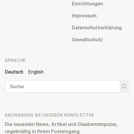
Ein­rich­tun­gen
Impressum
Da­ten­schutz­er­klä­rung
Ge­walt­schutz
SPRACHE
Deutsch
English
Suche
Suche
ABONNIEREN SIE UNSEREN NEWSLETTER
Die neuesten News, Artikel und Glaubensimpulse,
regelmäßig in Ihrem Posteingang.