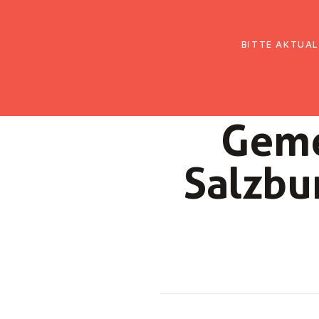
EmK Österreich
Über uns
Gemein
BITTE AKTUAL
Ge­me
Salzbu