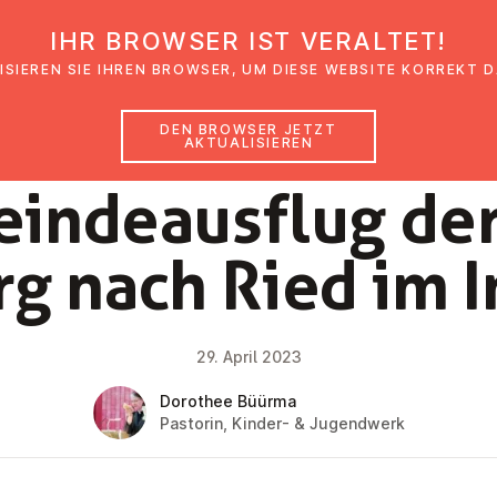
IHR BROWSER IST VERALTET!
den
Glaubensimpulse
News
Veranstal
ISIEREN SIE IHREN BROWSER, UM DIESE WEBSITE KORREKT 
DEN BROWSER JETZT
AKTUALISIEREN
NEWS
in­de­aus­flug d
rg nach Ried im I
29. April 2023
Dorothee Büürma
Pastorin, Kinder- & Jugendwerk