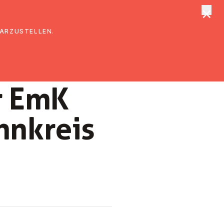
×
tungen
Suche
DARZUSTELLEN.
er EmK
nnkreis