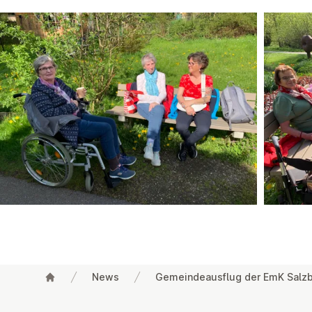
News
Gemeindeausflug der EmK Salzbu
Fußzeile