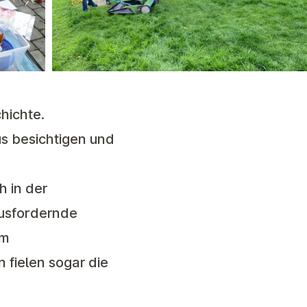
chichte.
s besichtigen und
 in der
ausfordernde
em
 fielen sogar die