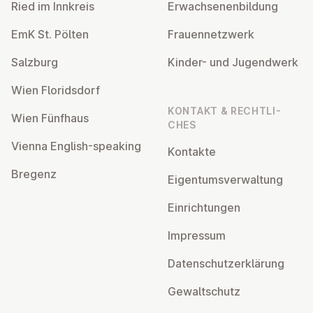
Ried im Innkreis
Er­wach­se­nen­bil­dung
EmK St. Pölten
Frau­en­netz­werk
Salzburg
Kinder- und Ju­gend­werk
Wien Flo­rids­dorf
KONTAKT & RECHT­LI­
Wien Fünfhaus
CHES
Vienna English-speaking
Kontakte
Bregenz
Ei­gen­tums­ver­wal­tung
Ein­rich­tun­gen
Impressum
Da­ten­schutz­er­klä­rung
Ge­walt­schutz