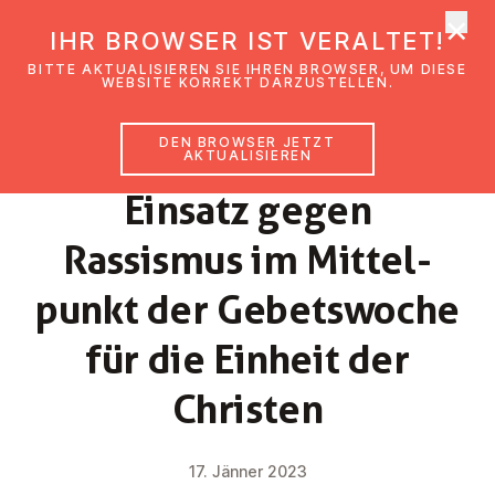
×
EmK Österreich
IHR BROWSER IST VERALTET!
Men
BITTE AKTUALISIEREN SIE IHREN BROWSER, UM DIESE
WEBSITE KORREKT DARZUSTELLEN.
DEN BROWSER JETZT
NEWS
AKTUALISIEREN
Einsatz gegen
Rassismus im Mit­tel­
punkt der Ge­bets­wo­che
für die Einheit der
Christen
17. Jänner 2023