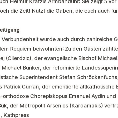
ch Helmut Krätzls Armbanduhr: Sie zeigt 5 vor 1
ch die Zeit! Nützt die Gaben, die euch auch fü
eiligung
 Verbundenheit wurde auch durch zahlreiche G
dem Requiem beiwohnten: Zu den Gästen zählte
j (Cilerdzic), der evangelische Bischof Michae
f Michael Bünker, der reformierte Landessuper
stische Superintendent Stefan Schröckenfuchs,
 Patrick Curran, der emeritierte altkatholische 
sch-orthodoxe Chorepiskopus Emanuel Aydin und
Buk, der Metropolit Arsenios (Kardamakis) vertr
h, Kathpress