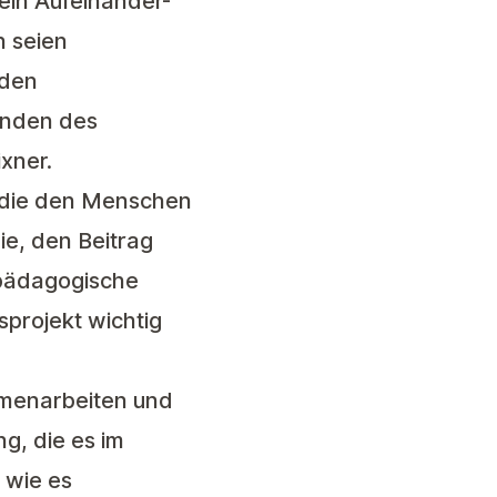
 ein Aufeinander-
n seien
 den
zenden des
xner.
 „die den Menschen
e, den Beitrag
-pädagogische
projekt wichtig
mmenarbeiten und
g, die es im
 wie es