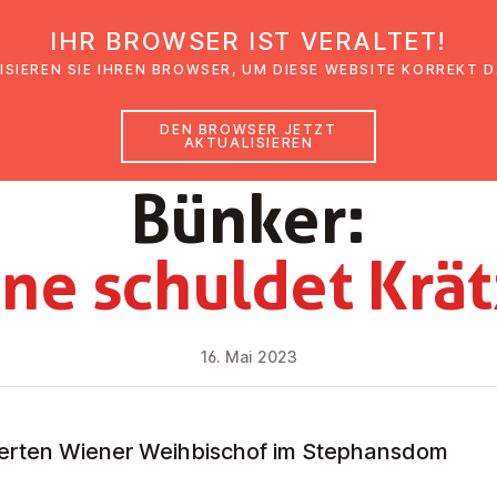
IHR BROWSER IST VERALTET!
den
Glaubensimpulse
News
Veranstal
ISIEREN SIE IHREN BROWSER, UM DIESE WEBSITE KORREKT 
DEN BROWSER JETZT
AKTUALISIEREN
NEWS
Bünker:
e schuldet Krät
16. Mai 2023
ierten Wiener Weihbischof im Stephansdom