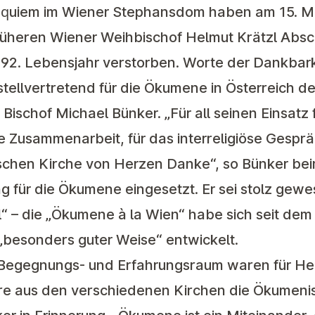
Requiem im Wiener Stephansdom haben am 15. Ma
früheren Wiener Weihbischof Helmut Krätzl Ab
m 92. Lebensjahr verstorben. Worte der Dankbar
ellvertretend für die Ökumene in Österreich de
 Bischof Michael Bünker. „Für all seinen Einsatz
che Zusammenarbeit, für das interreligiöse Gespr
chen Kirche von Herzen Danke“, so Bünker bei
g für die Ökumene eingesetzt. Er sei stolz gew
“ – die „Ökumene à la Wien“ habe sich seit dem
 „besonders guter Weise“ entwickelt.
 Begegnungs- und Erfahrungsraum waren für He
ere aus den verschiedenen Kirchen die Ökumen