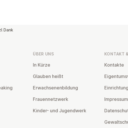
zl Dank
ÜBER UNS
KONTAKT &
In Kürze
Kontakte
Glauben heißt
Ei­gen­tums­
eaking
Er­wach­se­nen­bil­dung
Ein­rich­tun
Frau­en­netz­werk
Impressum
Kinder- und Ju­gend­werk
Da­ten­schut
Ge­walt­sch