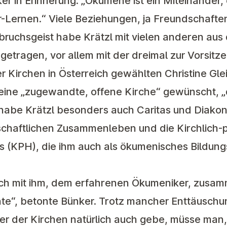
ker in Erinnerung. „Ökumene ist ein Miteinander,
Lernen.“ Viele Beziehungen, ja Freundschafte
bruchsgeist habe Krätzl mit vielen anderen aus
getragen, vor allem mit der dreimal zur Vorsit
Kirchen in Österreich gewählten Christine Glei
 eine „zugewandte, offene Kirche“ gewünscht,
habe Krätzl besonders auch Caritas und Diakoni
schaftlichen Zusammenleben und die Kirchlich
(KPH), die ihm auch als ökumenisches Bildungs
 ich mit ihm, dem erfahrenen Ökumeniker, zusa
nte“, betonte Bünker. Trotz mancher Enttäuschun
 der Kirchen natürlich auch gebe, müsse man,