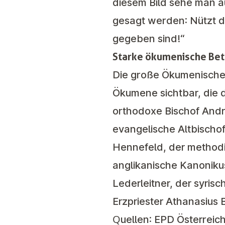
diesem Bild sehe man au
gesagt werden: Nützt do
gegeben sind!“
Starke ökumenische Bet
Die große Ökumenische
Ökumene sichtbar, die 
orthodoxe Bischof Andre
evangelische Altbischo
Hennefeld, der methodi
anglikanische Kanonikus
Lederleitner, der syri
Erzpriester Athanasius 
Quellen: EPD Österreic