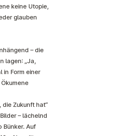
ene keine Utopie,
ieder glauben
nhängend – die
 lagen: „Ja,
 in Form einer
er Ökumene
 die Zukunft hat“
 Bilder – lächelnd
o Bünker. Auf