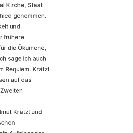
i Kirche, Staat
schied genommen.
keit und
r frühere
 für die Ökumene,
äch sage ich auch
m Requiem. Krätzl
esen auf das
 Zweiten
lmut Krätzl und
ischen