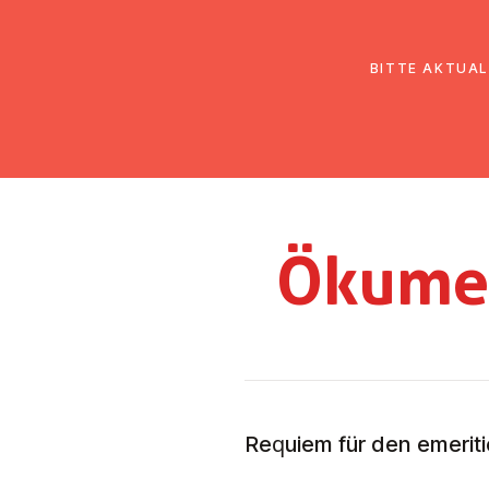
EmK Österreich
Über uns
Gemein
BITTE AKTUAL
Ökumen
Requiem für den emerit