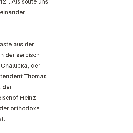
2. „Als sollte uns
reinander
äste aus der
n der serbisch-
l Chalupka, der
intendent Thomas
 der
Bischof Heinz
 der orthodoxe
at.