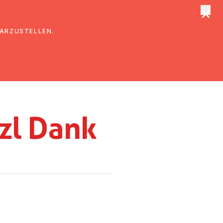
×
tungen
Suche
DARZUSTELLEN.
zl Dank