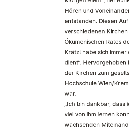
Morgenfeiern“, rief Bün
Hören und Voneinander-
entstanden. Diesen Auf
verschiedenen Kirchen 
Ökumenischen Rates der 
Krätzl habe sich immer
dient“. Hervorgehoben 
der Kirchen zum gesell
Hochschule Wien/Krems 
war.
„Ich bin dankbar, dass
viel von ihm lernen kon
wachsenden Miteinander