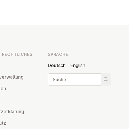
 RECHT­LI­CHES
SPRACHE
Deutsch
English
Suche
ver­wal­tung
Suche star
­gen
z­er­klä­rung
utz