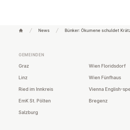
News
Bünker: Ökumene schuldet Krät
Fußzeile
GEMEINDEN
Graz
Wien Flo­rids­dorf
Linz
Wien Fünfhaus
Ried im Innkreis
Vienna English-sp
EmK St. Pölten
Bregenz
Salzburg