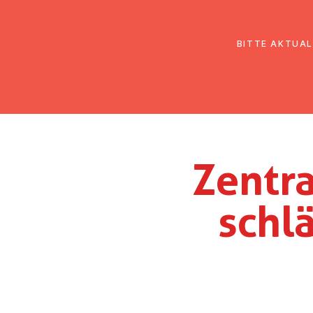
EmK Österreich
Über uns
Gemein
BITTE AKTUAL
Zen­tr
schl