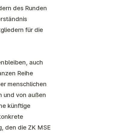
iedern des Runden
rständnis
liedern für die
menbleiben, auch
ganzen Reihe
 der menschlichen
en und von außen
ne künftige
 konkrete
g, den die ZK MSE