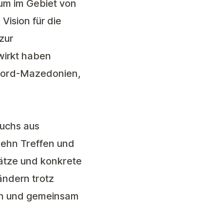
um im Gebiet von
ision für die
zur
wirkt haben
 Nord-Mazedonien,
fuchs aus
zehn Treffen und
sätze und konkrete
ändern trotz
en und gemeinsam