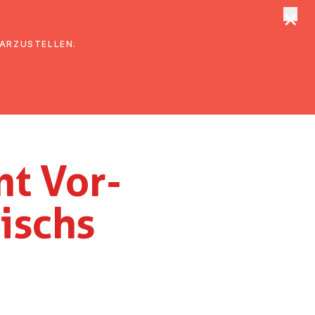
×
tungen
Suche
DARZUSTELLEN.
mt Vor­
ischs