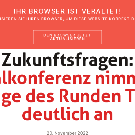
IHR BROWSER IST VERALTET!
den
Glaubensimpulse
News
Veranstal
ISIEREN SIE IHREN BROWSER, UM DIESE WEBSITE KORREKT 
DEN BROWSER JETZT
AKTUALISIEREN
NEWS
Zu­kunfts­fra­gen:
al­kon­fe­renz nim
ä­ge des Runden T
deutlich an
20. November 2022