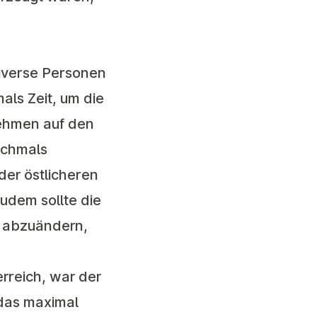
iverse Personen
ls Zeit, um die
ehmen auf den
ochmals
der östlicheren
udem sollte die
e abzuändern,
erreich, war der
 das maximal