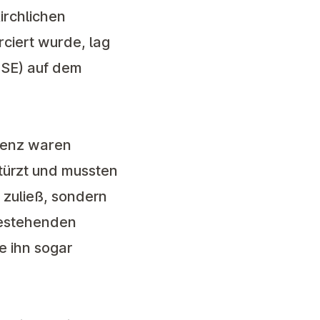
irchlichen
ciert wurde, lag
MSE) auf dem
renz waren
türzt und mussten
g zuließ, sondern
bestehenden
e ihn sogar