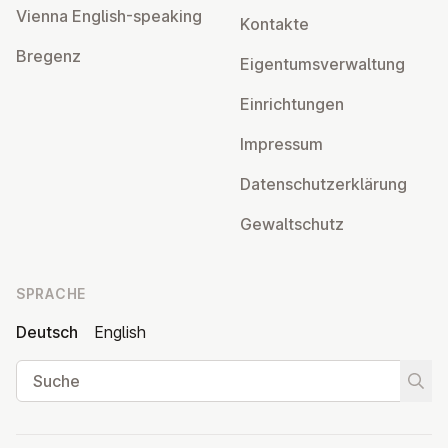
Vienna English-speaking
Kontakte
Bregenz
Ei­gen­tums­ver­wal­tung
Ein­rich­tun­gen
Impressum
Da­ten­schutz­er­klä­rung
Ge­walt­schutz
SPRACHE
Deutsch
English
Suche
Suche