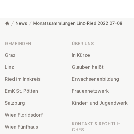
News
Monatssammlungen Linz-Ried 2022 07-08
Fußzeile
GEMEINDEN
ÜBER UNS
Graz
In Kürze
Linz
Glauben heißt
Ried im Innkreis
Er­wach­se­nen­bil­dung
EmK St. Pölten
Frau­en­netz­werk
Salzburg
Kinder- und Ju­gend­werk
Wien Flo­rids­dorf
KONTAKT & RECHT­LI­
Wien Fünfhaus
CHES