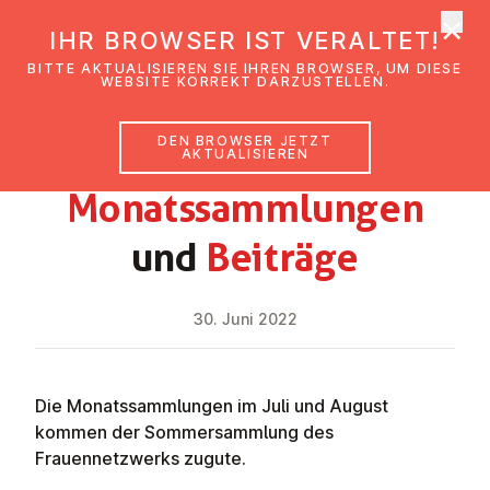
×
EmK Österreich
IHR BROWSER IST VERALTET!
Men
BITTE AKTUALISIEREN SIE IHREN BROWSER, UM DIESE
WEBSITE KORREKT DARZUSTELLEN.
DEN BROWSER JETZT
NEWS
AKTUALISIEREN
Mo­nats­samm­lun­gen
und
Beiträge
30. Juni 2022
Die Monatssammlungen im Juli und August
kommen der Sommersammlung des
Frauennetzwerks zugute.