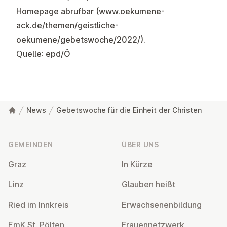
Homepage abrufbar (
www.oekumene-
ack.de/themen/geistliche-
oekumene/gebetswoche/2022/
).
Quelle: epd/Ö
News
Gebetswoche für die Einheit der Christen
Fußzeile
GEMEINDEN
ÜBER UNS
Graz
In Kürze
Linz
Glauben heißt
Ried im Innkreis
Er­wach­se­nen­bil­dung
EmK St. Pölten
Frau­en­netz­werk