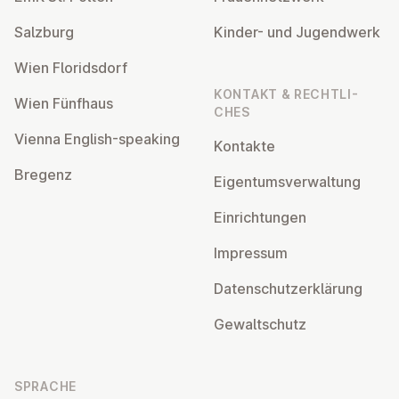
Salzburg
Kinder- und Ju­gend­werk
Wien Flo­rids­dorf
KONTAKT & RECHT­LI­
Wien Fünfhaus
CHES
Vienna English-speaking
Kontakte
Bregenz
Ei­gen­tums­ver­wal­tung
Ein­rich­tun­gen
Impressum
Da­ten­schutz­er­klä­rung
Ge­walt­schutz
SPRACHE