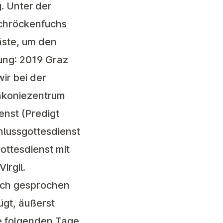
. Unter der
Schröckenfuchs
äste, um den
ung: 2019 Graz
ir bei der
akoniezentrum
enst (Predigt
hlussgottesdienst
ottesdienst mit
Virgil.
lich gesprochen
ügt, äußerst
ie folgenden Tage.