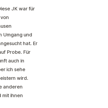
iese JK war für
 von
ausen
hem Umgang und
ngesucht hat. Er
auf Probe. Für
nft auch in
er ich sehe
istern wird.
ie anderen
 mit ihnen