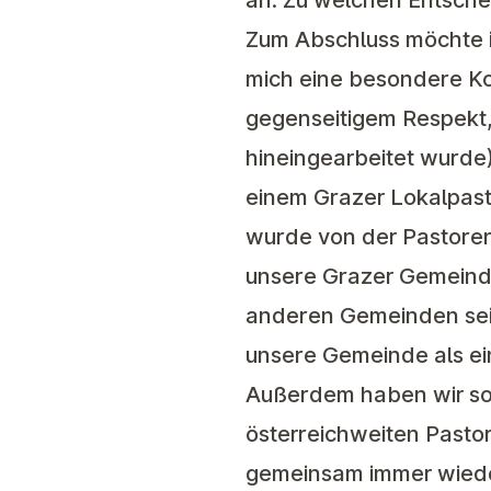
an. Zu welchen Entsch
Zum Abschluss möchte i
mich eine besondere K
gegenseitigem Respekt, 
hineingearbeitet wurd
einem Grazer Lokalpasto
wurde von der Pastorens
unsere Grazer Gemeinde
anderen Gemeinden sein
unsere Gemeinde als ei
Außerdem haben wir so 
österreichweiten Pasto
gemeinsam immer wieder