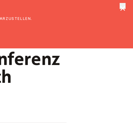
×
tungen
Suche
DARZUSTELLEN.
onferenz
ch