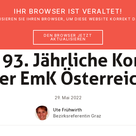
IHR BROWSER IST VERALTET!
den
Glaubensimpulse
News
Veranstal
ISIEREN SIE IHREN BROWSER, UM DIESE WEBSITE KORREKT 
DEN BROWSER JETZT
AKTUALISIEREN
NEWS
 93. Jährliche K
er EmK Ös­ter­rei
29. Mai 2022
Ute Frühwirth
Bezirksreferentin Graz