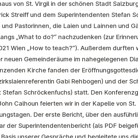
aus von St. Virgil in der schönen Stadt Salzburg
trick Streiff und dem Superintendenten Stefan 
n und Pastorinnen, die Laien und Lainnen und G
klangs „What to do?“ nachzudenken (zur Erinner
021 Wien „How to teach?“). Außerdem durften w
 der neuen Gemeinderäume im nahegelegenen Di
renzenden Kirche fanden der Eröffnungsgottesdi
zirkslaienreferentin Gabi Rehbogen) und der Sc
t Stefan Schröckenfuchs) statt. Den Konferenzg
ohn Calhoun feierten wir in der Kapelle von St. 
ungstagen. Der erste Bericht, über den ausführ
ar der Superintendentenbericht (als PDF beigef
e Basis unserer Gespräche und begleitete uns d