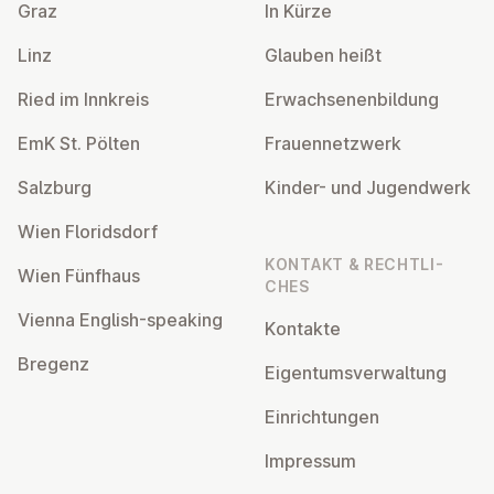
Graz
In Kürze
Linz
Glauben heißt
Ried im Innkreis
Er­wach­se­nen­bil­dung
EmK St. Pölten
Frau­en­netz­werk
Salzburg
Kinder- und Ju­gend­werk
Wien Flo­rids­dorf
KONTAKT & RECHT­LI­
Wien Fünfhaus
CHES
Vienna English-speaking
Kontakte
Bregenz
Ei­gen­tums­ver­wal­tung
Ein­rich­tun­gen
Impressum