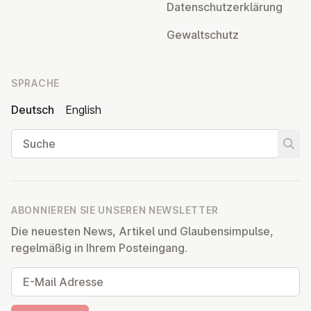
Da­ten­schutz­er­klä­rung
Ge­walt­schutz
SPRACHE
Deutsch
English
Suche
Suche
ABONNIEREN SIE UNSEREN NEWSLETTER
Die neuesten News, Artikel und Glaubensimpulse,
regelmäßig in Ihrem Posteingang.
E-Mail Adresse