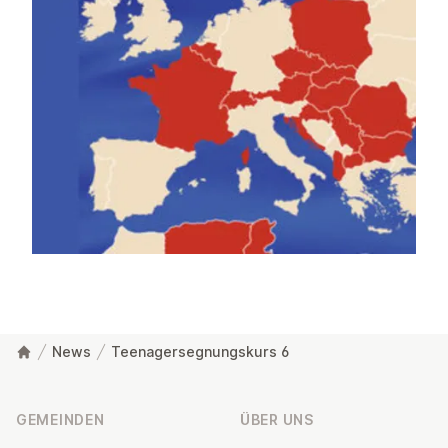
News
Teenagersegnungskurs 6
Fußzeile
GEMEINDEN
ÜBER UNS