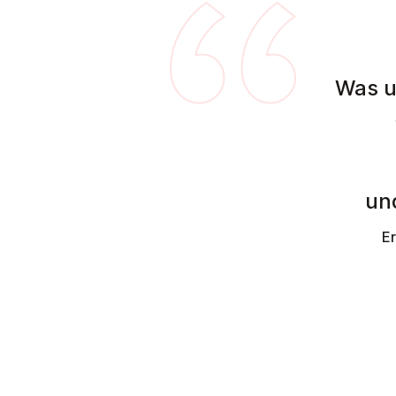
Was u
un
E