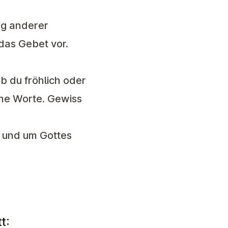
ng anderer
das Gebet vor.
b du fröhlich oder
hne Worte. Gewiss
 und um Gottes
t: