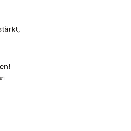
tärkt,
,
en!
 #1