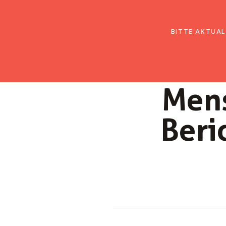
EmK Österreich
Über uns
Gemein
BITTE AKTUAL
Mens
Beri