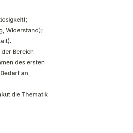
osigkeit);
g, Widerstand);
it).
 der Bereich
hmen des ersten
 Bedarf an
kut die Thematik