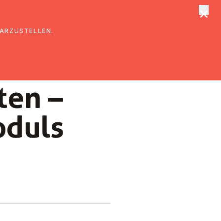
×
tungen
Suche
DARZUSTELLEN.
ten –
oduls