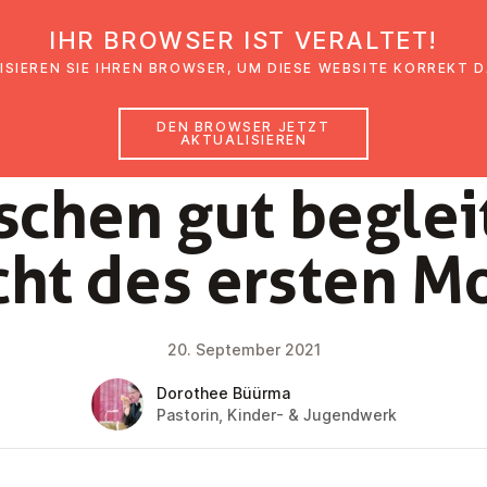
IHR BROWSER IST VERALTET!
den
Glaubensimpulse
News
Veranstal
ISIEREN SIE IHREN BROWSER, UM DIESE WEBSITE KORREKT 
DEN BROWSER JETZT
AKTUALISIEREN
NEWS
chen gut beglei
cht des ersten M
20. September 2021
Dorothee Büürma
Pastorin, Kinder- & Jugendwerk