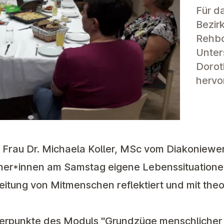
Für da
Bezir
Rehbo
Unter
Dorot
hervo
n Frau Dr. Michaela Koller, MSc vom Diakoniewe
hmer*innen am Samstag eigene Lebenssituation
leitung von Mitmenschen reflektiert und mit th
erpunkte des Moduls "Grundzüge menschlicher