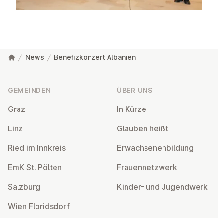
News
Benefizkonzert Albanien
Fußzeile
GEMEINDEN
ÜBER UNS
Graz
In Kürze
Linz
Glauben heißt
Ried im Innkreis
Er­wach­se­nen­bil­dung
EmK St. Pölten
Frau­en­netz­werk
Salzburg
Kinder- und Ju­gend­werk
Wien Flo­rids­dorf