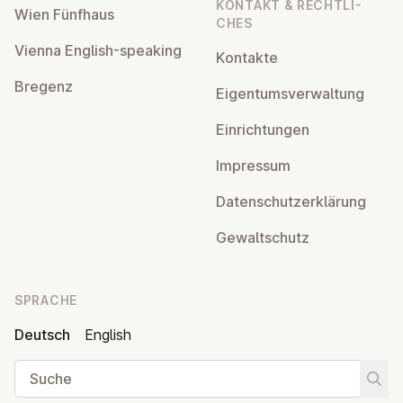
KONTAKT & RECHT­LI­
Wien Fünfhaus
CHES
Vienna English-speaking
Kontakte
Bregenz
Ei­gen­tums­ver­wal­tung
Ein­rich­tun­gen
Impressum
Da­ten­schutz­er­klä­rung
Ge­walt­schutz
SPRACHE
Deutsch
English
Suche
Suche