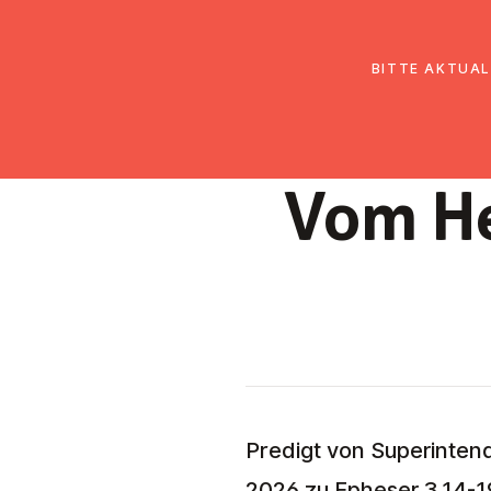
EmK Österreich
Über uns
Gemein
BITTE AKTUAL
Vom He
Predigt von Superinten
2026 zu Epheser 3,14-1