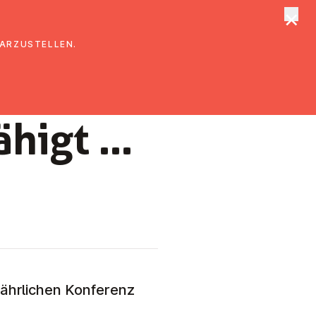
×
tungen
Suche
DARZUSTELLEN.
ähigt …
Jährlichen Konferenz