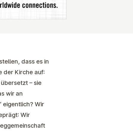
ellen, dass es in
e der Kirche auf:
übersetzt – sie
s wir an
eigentlich? Wir
eprägt: Wir
 Weggemeinschaft