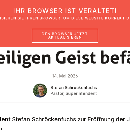
IHR BROWSER IST VERALTET!
den
Glaubensimpulse
News
Veranstal
ISIEREN SIE IHREN BROWSER, UM DIESE WEBSITE KORREKT 
DEN BROWSER JETZT
AKTUALISIEREN
GLAUBENSIMPULS
iligen Geist bef
14. Mai 2026
Stefan Schröckenfuchs
Pastor, Superintendent
dent Stefan Schröckenfuchs zur Eröffnung der 
9