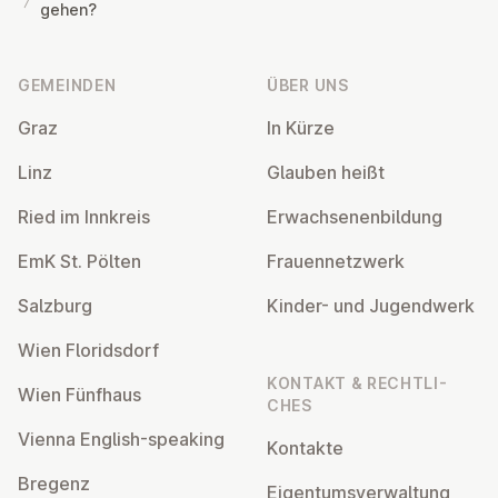
gehen?
Fußzeile
GEMEINDEN
ÜBER UNS
Graz
In Kürze
Linz
Glauben heißt
Ried im Innkreis
Er­wach­se­nen­bil­dung
EmK St. Pölten
Frau­en­netz­werk
Salzburg
Kinder- und Ju­gend­werk
Wien Flo­rids­dorf
KONTAKT & RECHT­LI­
Wien Fünfhaus
CHES
Vienna English-speaking
Kontakte
Bregenz
Ei­gen­tums­ver­wal­tung