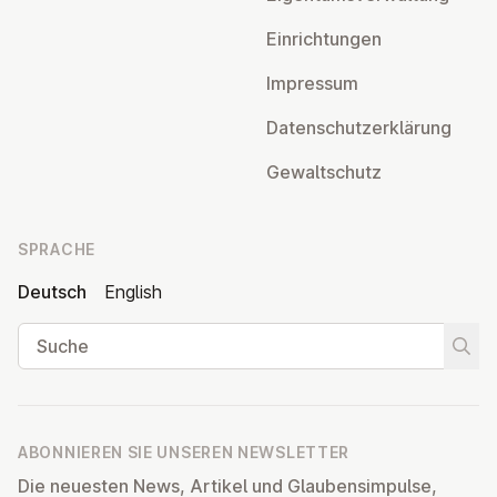
Ein­rich­tun­gen
Impressum
Da­ten­schutz­er­klä­rung
Ge­walt­schutz
SPRACHE
Deutsch
English
Suche
Suche
ABONNIEREN SIE UNSEREN NEWSLETTER
Die neuesten News, Artikel und Glaubensimpulse,