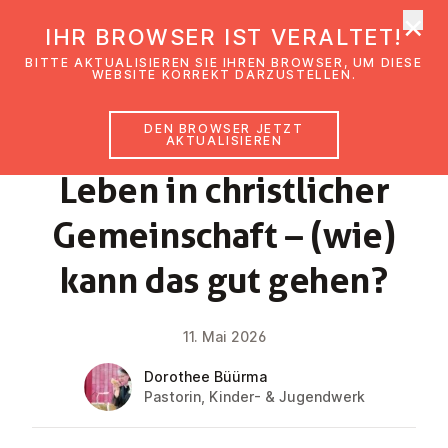
×
EmK Österreich
IHR BROWSER IST VERALTET!
Men
BITTE AKTUALISIEREN SIE IHREN BROWSER, UM DIESE
WEBSITE KORREKT DARZUSTELLEN.
DEN BROWSER JETZT
GLAUBENSIMPULS
AKTUALISIEREN
Leben in christ­li­cher
Ge­mein­schaft – (wie)
kann das gut gehen?
11. Mai 2026
Dorothee Büürma
Pastorin, Kinder- & Jugendwerk