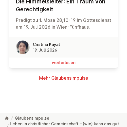
Die Him­mels­lei­ter: Ein Traum von
Ge­rech­tig­keit
Predigt zu 1. Mose 28,10-19 im Gottesdienst
am 19. Juli 2026 in Wien-Fünfhaus.
Cristina Kayat
19. Juli 2026
wei­ter­le­sen
Mehr Glau­bens­im­pul­se
Glaubensimpulse
Leben in christlicher Gemeinschaft – (wie) kann das gut