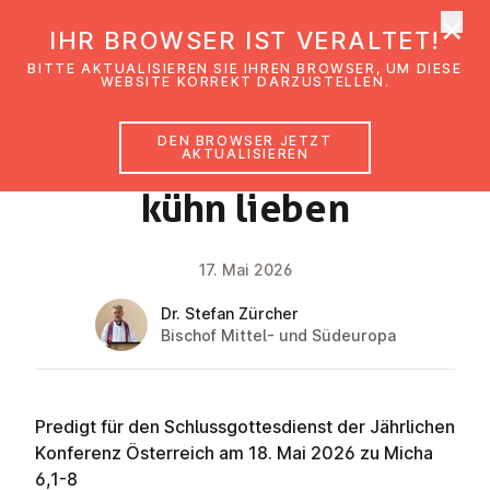
×
EmK Österreich
IHR BROWSER IST VERALTET!
Men
BITTE AKTUALISIEREN SIE IHREN BROWSER, UM DIESE
WEBSITE KORREKT DARZUSTELLEN.
DEN BROWSER JETZT
GLAUBENSIMPULS
AKTUALISIEREN
kühn lieben
17. Mai 2026
Dr. Stefan Zürcher
Bischof Mittel- und Südeuropa
Predigt für den Schlussgottesdienst der Jährlichen
Konferenz Österreich am 18. Mai 2026 zu Micha
6,1-8