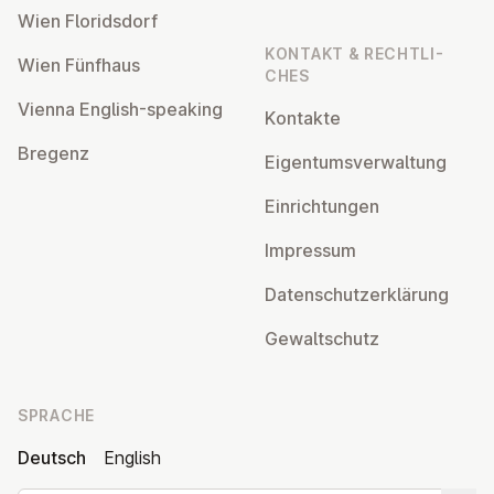
Wien Flo­rids­dorf
KONTAKT & RECHT­LI­
Wien Fünfhaus
CHES
Vienna English-speaking
Kontakte
Bregenz
Ei­gen­tums­ver­wal­tung
Ein­rich­tun­gen
Impressum
Da­ten­schutz­er­klä­rung
Ge­walt­schutz
SPRACHE
Deutsch
English