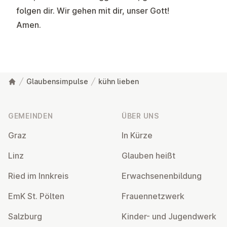
folgen dir. Wir gehen mit dir, unser Gott!
Amen.
Glaubensimpulse
kühn lieben
Fußzeile
GEMEINDEN
ÜBER UNS
Graz
In Kürze
Linz
Glauben heißt
Ried im Innkreis
Er­wach­se­nen­bil­dung
EmK St. Pölten
Frau­en­netz­werk
Salzburg
Kinder- und Ju­gend­werk