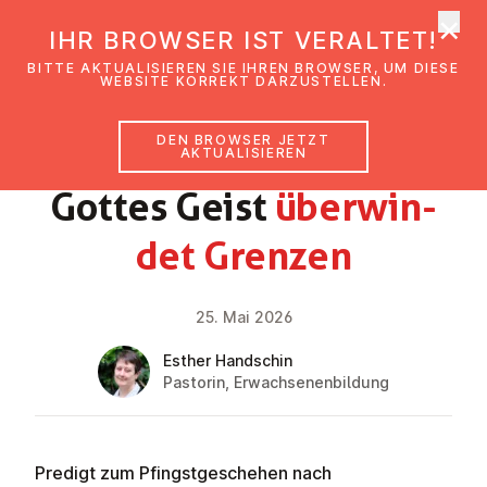
×
EmK Österreich
IHR BROWSER IST VERALTET!
Men
BITTE AKTUALISIEREN SIE IHREN BROWSER, UM DIESE
WEBSITE KORREKT DARZUSTELLEN.
DEN BROWSER JETZT
GLAUBENSIMPULS
AKTUALISIEREN
Gottes Geist
über­win­
det Grenzen
25. Mai 2026
Esther Handschin
Pastorin, Erwachsenenbildung
Predigt zum Pfingstgeschehen nach