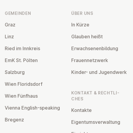
GEMEINDEN
ÜBER UNS
Graz
In Kürze
Linz
Glauben heißt
Ried im Innkreis
Er­wach­se­nen­bil­dung
EmK St. Pölten
Frau­en­netz­werk
Salzburg
Kinder- und Ju­gend­werk
Wien Flo­rids­dorf
KONTAKT & RECHT­LI­
Wien Fünfhaus
CHES
Vienna English-speaking
Kontakte
Bregenz
Ei­gen­tums­ver­wal­tung