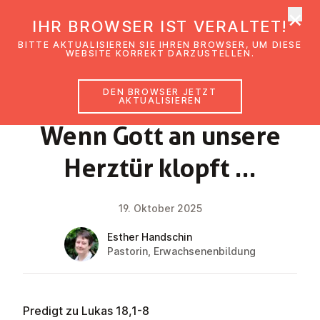
×
EmK Österreich
IHR BROWSER IST VERALTET!
Men
BITTE AKTUALISIEREN SIE IHREN BROWSER, UM DIESE
WEBSITE KORREKT DARZUSTELLEN.
DEN BROWSER JETZT
GLAUBENSIMPULS
AKTUALISIEREN
Wenn Gott an unsere
Herztür klopft …
19. Oktober 2025
Esther Handschin
Pastorin, Erwachsenenbildung
Predigt zu Lukas 18,1-8