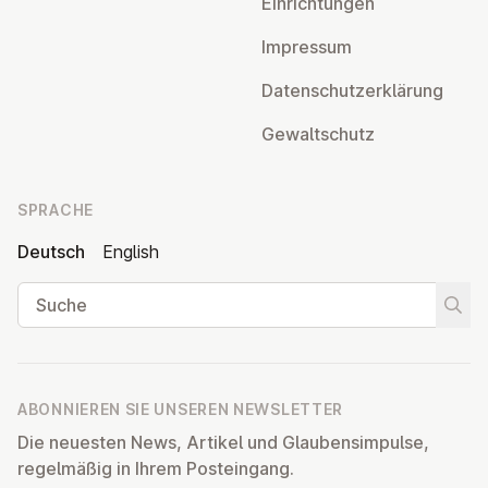
Ein­rich­tun­gen
Impressum
Da­ten­schutz­er­klä­rung
Ge­walt­schutz
SPRACHE
Deutsch
English
Suche
Suche
ABONNIEREN SIE UNSEREN NEWSLETTER
Die neuesten News, Artikel und Glaubensimpulse,
regelmäßig in Ihrem Posteingang.