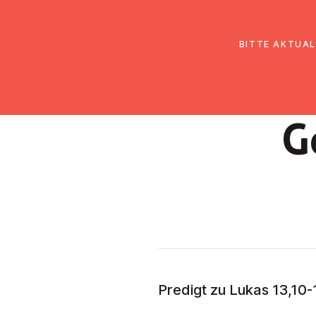
EmK Österreich
Über uns
Gemein
BITTE AKTUAL
G
Predigt zu Lukas 13,10-