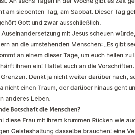
 ist. An sechs Tagen in der Woche gibt es Zeit g
cht am siebenten Tag, am Sabbat. Dieser Tag ge
ehört Gott und zwar ausschließlich.
e Auseinandersetzung mit Jesus scheuen würde,
ondern an die umstehenden Menschen: „Es gibt s
kommt an einem dieser Tage, um euch heilen zu 
härft ihnen ein: Haltet euch an die Vorschrifte
 Grenzen. Denkt ja nicht weiter darüber nach, s
ja nicht einen Traum, der darüber hinaus geht 
in anderes Leben.
ende Botschaft die Menschen?
hl diese Frau mit ihrem krummen Rücken wie auc
gen Geisteshaltung dasselbe brauchen: eine Ve