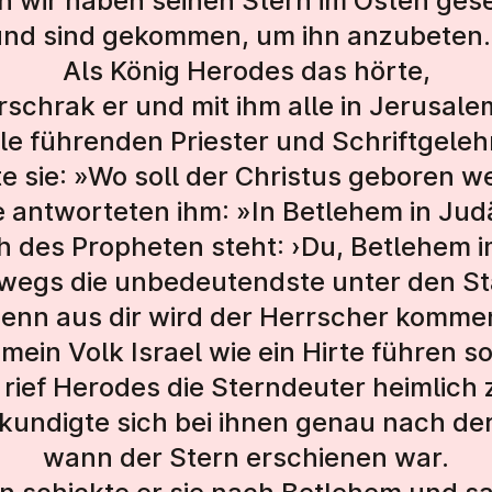
n wir haben seinen Stern im Osten ges
und sind gekommen, um ihn anzubeten.
Als König Herodes das hörte,
rschrak er und mit ihm alle in Jerusale
alle führenden Priester und Schriftgele
te sie: »Wo soll der Christus geboren 
e antworteten ihm: »In Betlehem in Jud
 des Propheten steht: ›Du, Betlehem 
swegs die unbedeutendste unter den St
enn aus dir wird der Herrscher komme
mein Volk Israel wie ein Hirte führen so
rief Herodes die Sterndeuter heimlich 
kundigte sich bei ihnen genau nach der
wann der Stern erschienen war.