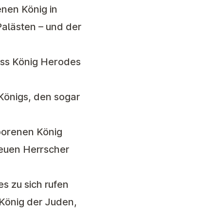
nen König in
alästen – und der
dass König Herodes
Königs, den sogar
borenen König
neuen Herrscher
es zu sich rufen
 König der Juden,