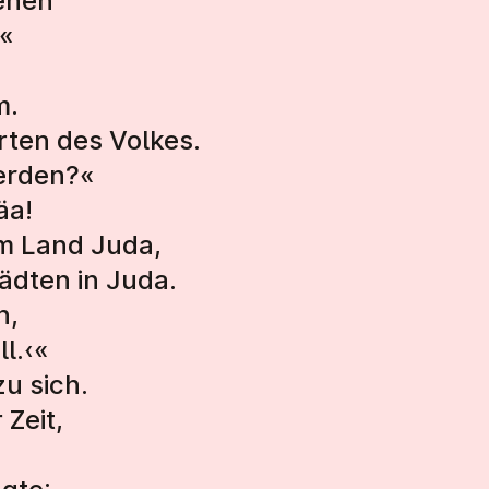
ehen
«
m.
hrten des Volkes.
werden?«
äa!
im Land Juda,
ädten in Juda.
n,
ll.‹«
zu sich.
 Zeit,