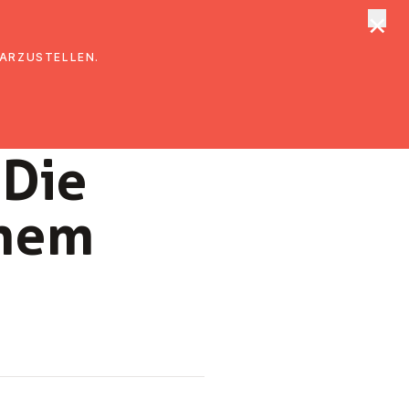
×
tungen
Suche
DARZUSTELLEN.
 Die
ehem