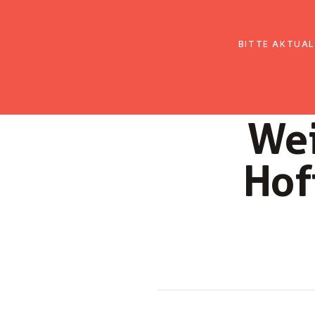
EmK Österreich
Über uns
Gemein
BITTE AKTUAL
Wei
Hof