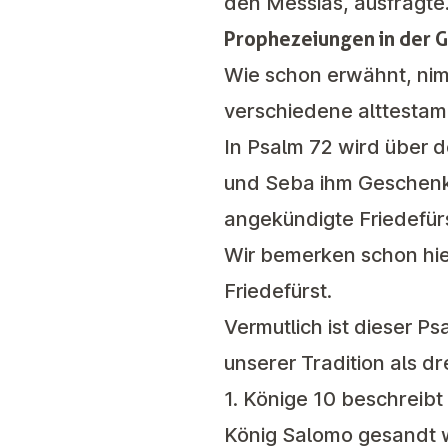
den Messias, ausfragte
Prophezeiungen in der 
Wie schon erwähnt, ni
verschiedene alttestam
In
Psalm 72
wird über d
und Seba ihm Geschenke
angekündigte Friedefürs
Wir bemerken schon hie
Friedefürst.
Vermutlich ist dieser 
unserer Tradition als d
1. Könige 10
beschreibt 
König Salomo gesandt 