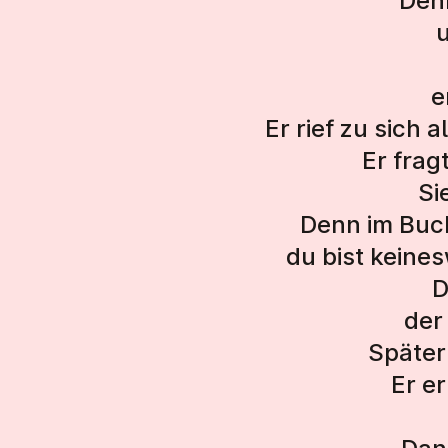
Den
e
Er rief zu sich 
Er frag
Si
Denn im Buch
du bist keine
D
der 
Später 
Er er