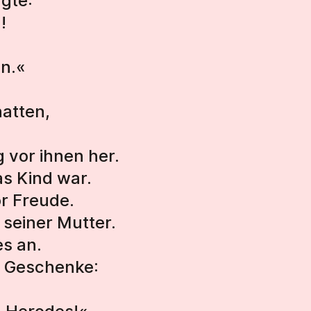
gte:
!
n.«
atten,
 vor ihnen her.
as Kind war.
or Freude.
 seiner Mutter.
es an.
m Geschenke: