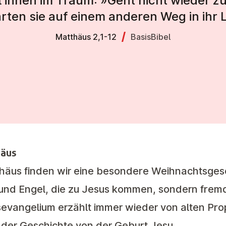
l ihnen im Traum: »Geht nicht wieder z
rten sie auf einem anderen Weg in ihr 
Matthäus 2,1-12
BasisBibel
häus
häus finden wir eine besondere Weihnachtsgesc
e und Engel, die zu Jesus kommen, sondern fre
sevangelium erzählt immer wieder von alten Pro
in der Geschichte von der Geburt Jesu.