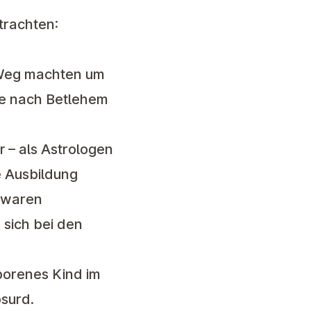
trachten:
 Weg machten um
se nach Betlehem
r – als Astrologen
e Ausbildung
e waren
sich bei den
borenes Kind im
bsurd.