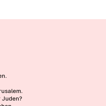
en.
rusalem.
r Juden?