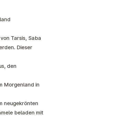
land
 von Tarsis, Saba
erden. Dieser
us, den
em Morgenland in
em neugekrönten
amele beladen mit