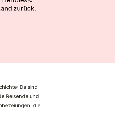
u Herodes!«
Land zurück.
hichte: Da sind
mde Reisende und
phezeiungen, die