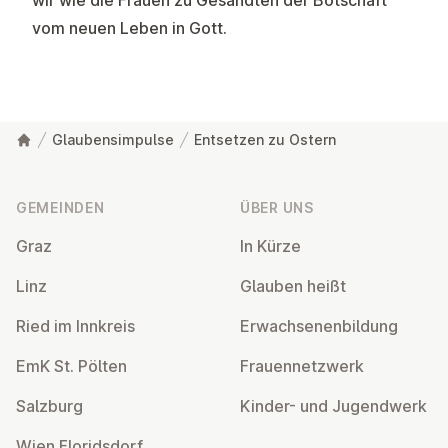
wir wie die Frauen zu Gesandten der Botschaft
vom neuen Leben in Gott.
Glaubensimpulse
Entsetzen zu Ostern
Fußzeile
GEMEINDEN
ÜBER UNS
Graz
In Kürze
Linz
Glauben heißt
Ried im Innkreis
Er­wach­se­nen­bil­dung
EmK St. Pölten
Frau­en­netz­werk
Salzburg
Kinder- und Ju­gend­werk
Wien Flo­rids­dorf