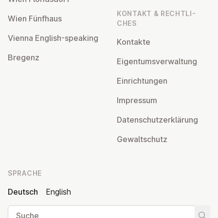
KONTAKT & RECHT­LI­
Wien Fünfhaus
CHES
Vienna English-speaking
Kontakte
Bregenz
Ei­gen­tums­ver­wal­tung
Ein­rich­tun­gen
Impressum
Da­ten­schutz­er­klä­rung
Ge­walt­schutz
SPRACHE
Deutsch
English
Suche