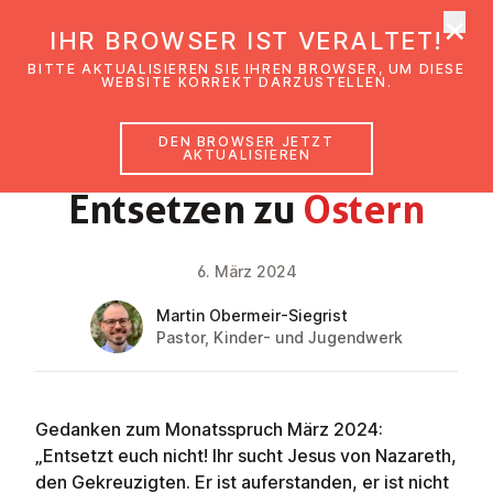
×
EmK Österreich
IHR BROWSER IST VERALTET!
Men
BITTE AKTUALISIEREN SIE IHREN BROWSER, UM DIESE
WEBSITE KORREKT DARZUSTELLEN.
DEN BROWSER JETZT
GLAUBENSIMPULS
AKTUALISIEREN
Entsetzen zu
Ostern
6. März 2024
Martin Obermeir-Siegrist
Pastor, Kinder- und Jugendwerk
Gedanken zum Monatsspruch März 2024:
„Entsetzt euch nicht! Ihr sucht Jesus von Nazareth,
den Gekreuzigten. Er ist auferstanden, er ist nicht