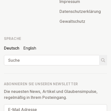
Impressum
Da­ten­schutz­er­klä­rung
Ge­walt­schutz
SPRACHE
Deutsch
English
Suche
Suche
ABONNIEREN SIE UNSEREN NEWSLETTER
Die neuesten News, Artikel und Glaubensimpulse,
regelmäßig in Ihrem Posteingang.
E-Mail Adresse