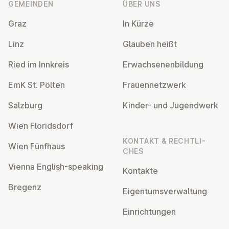
GEMEINDEN
ÜBER UNS
Graz
In Kürze
Linz
Glauben heißt
Ried im Innkreis
Er­wach­se­nen­bil­dung
EmK St. Pölten
Frau­en­netz­werk
Salzburg
Kinder- und Ju­gend­werk
Wien Flo­rids­dorf
KONTAKT & RECHT­LI­
Wien Fünfhaus
CHES
Vienna English-speaking
Kontakte
Bregenz
Ei­gen­tums­ver­wal­tung
Ein­rich­tun­gen