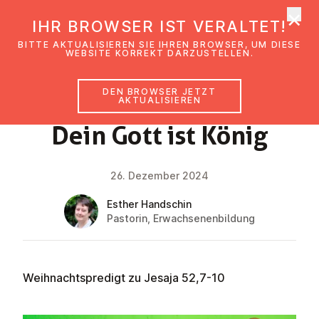
×
EmK Österreich
IHR BROWSER IST VERALTET!
Men
BITTE AKTUALISIEREN SIE IHREN BROWSER, UM DIESE
WEBSITE KORREKT DARZUSTELLEN.
DEN BROWSER JETZT
GLAUBENSIMPULS
AKTUALISIEREN
Dein Gott ist König
26. Dezember 2024
Esther Handschin
Pastorin, Erwachsenenbildung
Weihnachtspredigt zu Jesaja 52,7-10