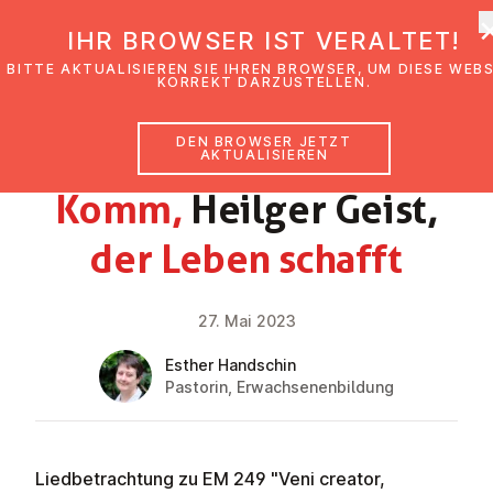
EmK Österreich
IHR BROWSER IST VERALTET!
BITTE AKTUALISIEREN SIE IHREN BROWSER, UM DIESE WEB
KORREKT DARZUSTELLEN.
DEN BROWSER JETZT
GLAUBENSIMPULS
AKTUALISIEREN
Komm,
Heilger Geist,
der Leben schafft
27. Mai 2023
Esther Handschin
Pastorin, Erwachsenenbildung
Liedbetrachtung zu EM 249 "Veni creator,