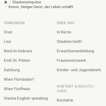
Glaubensimpulse
Komm, Heilger Geist, der Leben schafft
Fußzeile
GEMEINDEN
ÜBER UNS
Graz
In Kürze
Linz
Glauben heißt
Ried im Innkreis
Er­wach­se­nen­bil­dung
EmK St. Pölten
Frau­en­netz­werk
Salzburg
Kinder- und Ju­gend­werk
Wien Flo­rids­dorf
KONTAKT & RECHT­LI­
Wien Fünfhaus
CHES
Vienna English-speaking
Kontakte