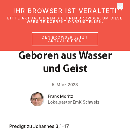
×
EmK Österreich
IHR BROWSER IST VERALTET!
Men
BITTE AKTUALISIEREN SIE IHREN BROWSER, UM DIESE
WEBSITE KORREKT DARZUSTELLEN.
DEN BROWSER JETZT
GLAUBENSIMPULS
AKTUALISIEREN
Geboren aus Wasser
und Geist
5. März 2023
Frank Moritz
Lokalpastor EmK Schweiz
Predigt zu Johannes 3,1-17