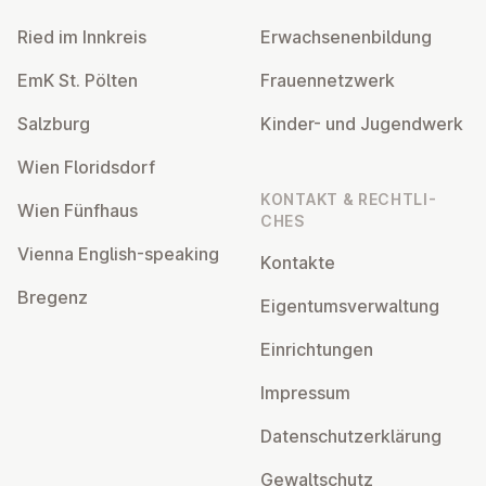
Ried im Innkreis
Er­wach­se­nen­bil­dung
EmK St. Pölten
Frau­en­netz­werk
Salzburg
Kinder- und Ju­gend­werk
Wien Flo­rids­dorf
KONTAKT & RECHT­LI­
Wien Fünfhaus
CHES
Vienna English-speaking
Kontakte
Bregenz
Ei­gen­tums­ver­wal­tung
Ein­rich­tun­gen
Impressum
Da­ten­schutz­er­klä­rung
Ge­walt­schutz