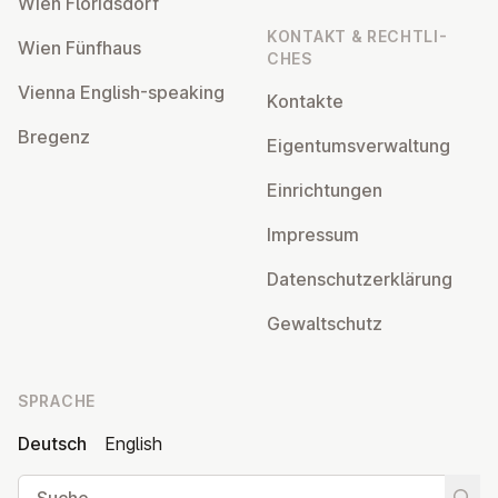
Wien Flo­rids­dorf
KONTAKT & RECHT­LI­
Wien Fünfhaus
CHES
Vienna English-speaking
Kontakte
Bregenz
Ei­gen­tums­ver­wal­tung
Ein­rich­tun­gen
Impressum
Da­ten­schutz­er­klä­rung
Ge­walt­schutz
SPRACHE
Deutsch
English
Suche