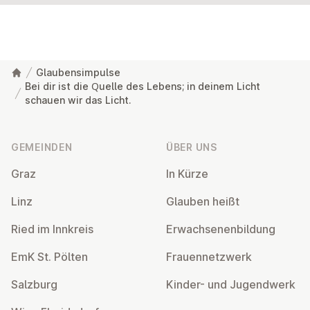
Glaubensimpulse
Bei dir ist die Quelle des Lebens; in deinem Licht
schauen wir das Licht.
Fußzeile
GEMEINDEN
ÜBER UNS
Graz
In Kürze
Linz
Glauben heißt
Ried im Innkreis
Er­wach­se­nen­bil­dung
EmK St. Pölten
Frau­en­netz­werk
Salzburg
Kinder- und Ju­gend­werk