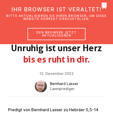
×
EmK Österreich
IHR BROWSER IST VERALTET!
Men
BITTE AKTUALISIEREN SIE IHREN BROWSER, UM DIESE
WEBSITE KORREKT DARZUSTELLEN.
DEN BROWSER JETZT
GLAUBENSIMPULS
AKTUALISIEREN
Unruhig ist unser Herz
bis es ruht in dir.
12. Dezember 2022
Bernhard Lasser
Laienprediger
Predigt von Bernhard Lasser zu Hebräer 5,5-14