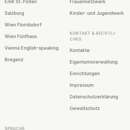
EmK St. Pölten
Frau­en­netz­werk
Salzburg
Kinder- und Ju­gend­werk
Wien Flo­rids­dorf
KONTAKT & RECHT­LI­
Wien Fünfhaus
CHES
Vienna English-speaking
Kontakte
Bregenz
Ei­gen­tums­ver­wal­tung
Ein­rich­tun­gen
Impressum
Da­ten­schutz­er­klä­rung
Ge­walt­schutz
SPRACHE