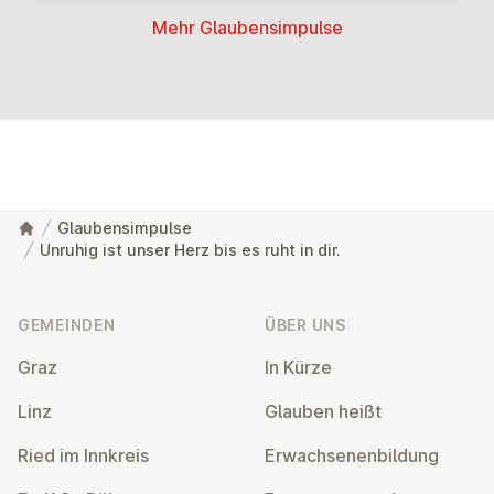
Mehr Glau­bens­im­pul­se
Glaubensimpulse
Unruhig ist unser Herz bis es ruht in dir.
Fußzeile
GEMEINDEN
ÜBER UNS
Graz
In Kürze
Linz
Glauben heißt
Ried im Innkreis
Er­wach­se­nen­bil­dung