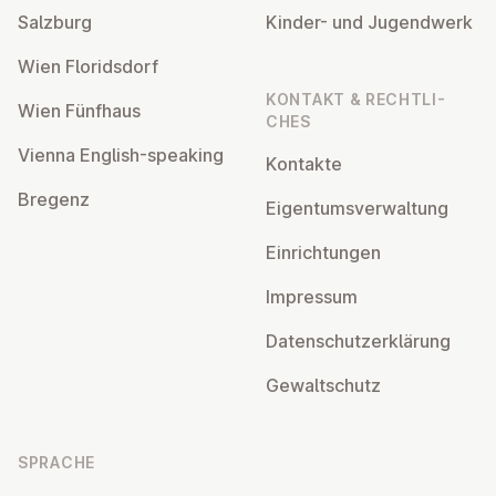
Salzburg
Kinder- und Ju­gend­werk
Wien Flo­rids­dorf
KONTAKT & RECHT­LI­
Wien Fünfhaus
CHES
Vienna English-speaking
Kontakte
Bregenz
Ei­gen­tums­ver­wal­tung
Ein­rich­tun­gen
Impressum
Da­ten­schutz­er­klä­rung
Ge­walt­schutz
SPRACHE