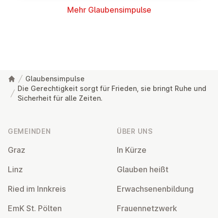
Mehr Glau­bens­im­pul­se
Glaubensimpulse
Die Gerechtigkeit sorgt für Frieden, sie bringt Ruhe und
Sicherheit für alle Zeiten.
Fußzeile
GEMEINDEN
ÜBER UNS
Graz
In Kürze
Linz
Glauben heißt
Ried im Innkreis
Er­wach­se­nen­bil­dung
EmK St. Pölten
Frau­en­netz­werk