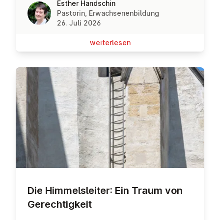
Esther Handschin
Pastorin, Erwachsenenbildung
26. Juli 2026
wei­ter­le­sen
Die Him­mels­lei­ter: Ein Traum von
Ge­rech­tig­keit