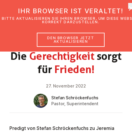
EmK Österreich
IHR BROWSER IST VERALTET!
BITTE AKTUALISIEREN SIE IHREN BROWSER, UM DIESE WEB
KORREKT DARZUSTELLEN.
DEN BROWSER JETZT
GLAUBENSIMPULS
AKTUALISIEREN
Die
Ge­rech­tig­keit
sorgt
für
Frieden!
27. November 2022
Stefan Schröckenfuchs
Pastor, Superintendent
Predigt von Stefan Schröckenfuchs zu Jeremia