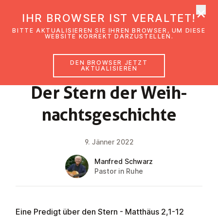
×
EmK Österreich
IHR BROWSER IST VERALTET!
Men
BITTE AKTUALISIEREN SIE IHREN BROWSER, UM DIESE
WEBSITE KORREKT DARZUSTELLEN.
DEN BROWSER JETZT
GLAUBENSIMPULS
AKTUALISIEREN
Der Stern der Weih­
nachts­ge­schich­te
9. Jänner 2022
Manfred Schwarz
Pastor in Ruhe
Eine Predigt über den Stern - Matthäus 2,1-12