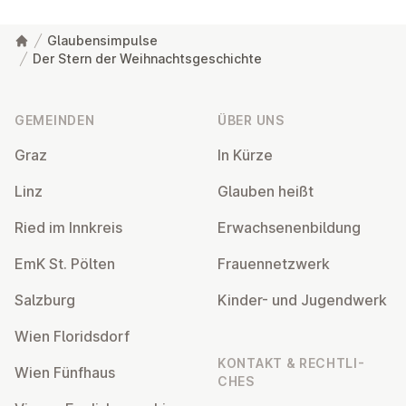
Glaubensimpulse
Der Stern der Weihnachtsgeschichte
Fußzeile
GEMEINDEN
ÜBER UNS
Graz
In Kürze
Linz
Glauben heißt
Ried im Innkreis
Er­wach­se­nen­bil­dung
EmK St. Pölten
Frau­en­netz­werk
Salzburg
Kinder- und Ju­gend­werk
Wien Flo­rids­dorf
KONTAKT & RECHT­LI­
Wien Fünfhaus
CHES