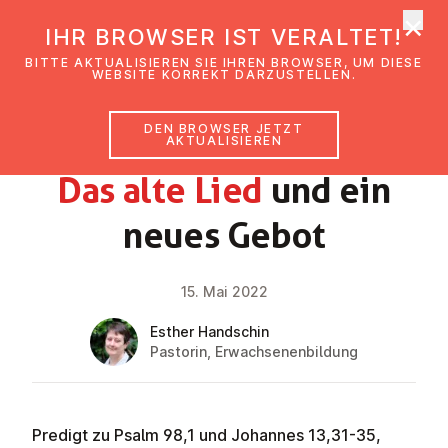
×
EmK Österreich
IHR BROWSER IST VERALTET!
Men
BITTE AKTUALISIEREN SIE IHREN BROWSER, UM DIESE
WEBSITE KORREKT DARZUSTELLEN.
DEN BROWSER JETZT
GLAUBENSIMPULS
AKTUALISIEREN
Das alte Lied
und ein
neues Gebot
15. Mai 2022
Esther Handschin
Pastorin, Erwachsenenbildung
Predigt zu Psalm 98,1 und Johannes 13,31-35,