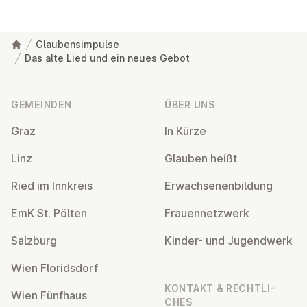
Glaubensimpulse
Das alte Lied und ein neues Gebot
Fußzeile
GEMEINDEN
ÜBER UNS
Graz
In Kürze
Linz
Glauben heißt
Ried im Innkreis
Er­wach­se­nen­bil­dung
EmK St. Pölten
Frau­en­netz­werk
Salzburg
Kinder- und Ju­gend­werk
Wien Flo­rids­dorf
KONTAKT & RECHT­LI­
Wien Fünfhaus
CHES