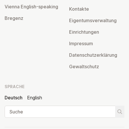
Vienna English-speaking
Kontakte
Bregenz
Ei­gen­tums­ver­wal­tung
Ein­rich­tun­gen
Impressum
Da­ten­schutz­er­klä­rung
Ge­walt­schutz
SPRACHE
Deutsch
English
Suche
Suche