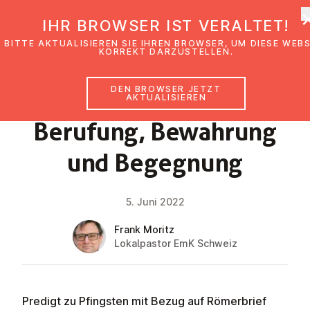
EmK Österreich
IHR BROWSER IST VERALTET!
BITTE AKTUALISIEREN SIE IHREN BROWSER, UM DIESE WEB
KORREKT DARZUSTELLEN.
DEN BROWSER JETZT
GLAUBENSIMPULS
AKTUALISIEREN
Berufung, Bewahrung
und Begegnung
5. Juni 2022
Frank Moritz
Lokalpastor EmK Schweiz
Predigt zu Pfingsten mit Bezug auf Römerbrief