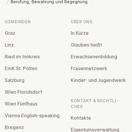
Berufung, Bewahrung und Begegnung
Fußzeile
GEMEINDEN
ÜBER UNS
Graz
In Kürze
Linz
Glauben heißt
Ried im Innkreis
Er­wach­se­nen­bil­dung
EmK St. Pölten
Frau­en­netz­werk
Salzburg
Kinder- und Ju­gend­werk
Wien Flo­rids­dorf
KONTAKT & RECHT­LI­
Wien Fünfhaus
CHES
Vienna English-speaking
Kontakte
Bregenz
Ei­gen­tums­ver­wal­tung