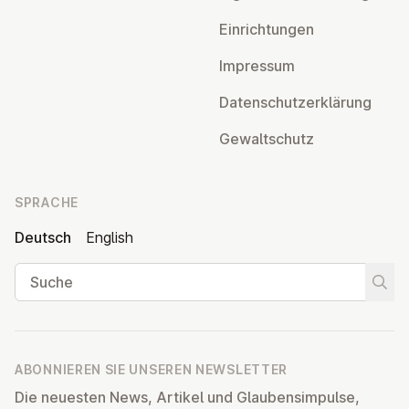
Ein­rich­tun­gen
Impressum
Da­ten­schutz­er­klä­rung
Ge­walt­schutz
SPRACHE
Deutsch
English
Suche
Suche
ABONNIEREN SIE UNSEREN NEWSLETTER
Die neuesten News, Artikel und Glaubensimpulse,